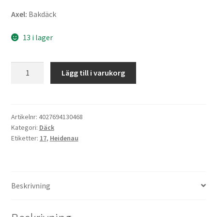
Axel:
Bakdäck
13 i lager
Heidenau
Lägg till i varukorg
K
66
150/60
-
Artikelnr:
4027694130468
Kategori:
Däck
17
Etiketter:
17
,
Heidenau
66H
TL
(bak)
mängd
Beskrivning