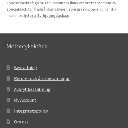
konkurrenskraftiga priser. Dessutom finns ett brett sortiment av
specialdäck för trädgårdsmaskiner, som gräsklippare och andra
maskiner.
https://fyrhjulingdack.se
Motorcykeldäck
Beställning
Returer och återbetalningar
Avbryt beställning
My Account
Integritetspolicy
Om oss