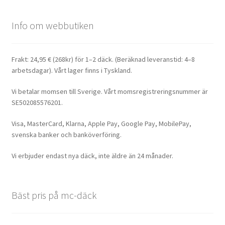
Info om webbutiken
Frakt: 24,95 € (268kr) för 1–2 däck. (Beräknad leveranstid: 4–8
arbetsdagar). Vårt lager finns i Tyskland.
Vi betalar momsen till Sverige. Vårt momsregistreringsnummer är
SE502085576201.
Visa, MasterCard, Klarna, Apple Pay, Google Pay, MobilePay,
svenska banker och banköverföring.
Vi erbjuder endast nya däck, inte äldre än 24 månader.
Bäst pris på mc-däck