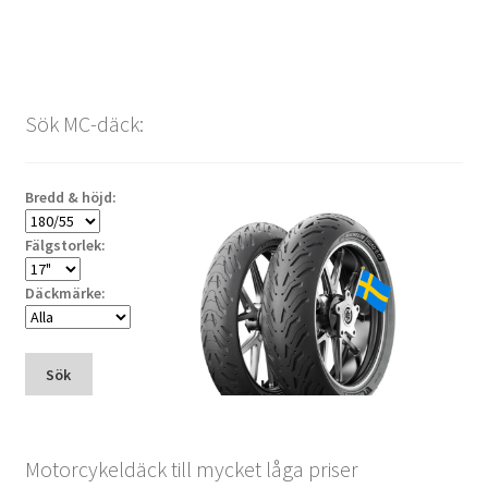
Sök MC-däck:
Bredd & höjd:
Fälgstorlek:
Däckmärke:
Sök
Motorcykeldäck till mycket låga priser