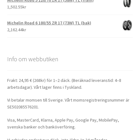
Michelin Road 5 120/70 ZR 17 (58W) TL (fram)
1,502.55kr
Michelin Road 6 180/55 ZR 17 (73W) TL (bak)
2,162.44kr
Info om webbutiken
Frakt: 24,95 € (268kr) för 1–2 däck. (Beräknad leveranstid: 4–8
arbetsdagar). Vårt lager finns i Tyskland.
Vi betalar momsen till Sverige. Vårt momsregistreringsnummer är
SE502085576201.
Visa, MasterCard, Klarna, Apple Pay, Google Pay, MobilePay,
svenska banker och banköverföring.