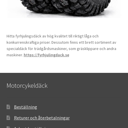
Hitta fyrhjulingsdäck av hög kvalitet till riktigt låga och
konkurrenskraftiga priser. Dessutom finns ett brett sortiment av
specialdäck för trädgårdsmaskiner, som gräsklippare och andra
maskiner.
https://fyrhjulingdack.se
Motorcykeldäck
Beställning
Returer och återbetalningar