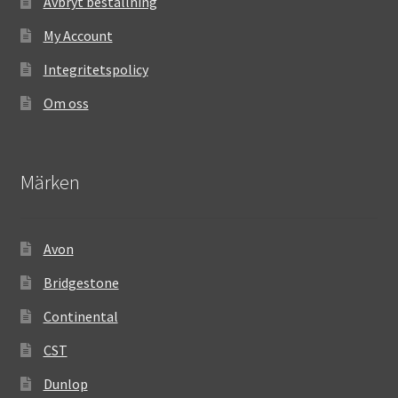
Avbryt beställning
My Account
Integritetspolicy
Om oss
Märken
Avon
Bridgestone
Continental
CST
Dunlop