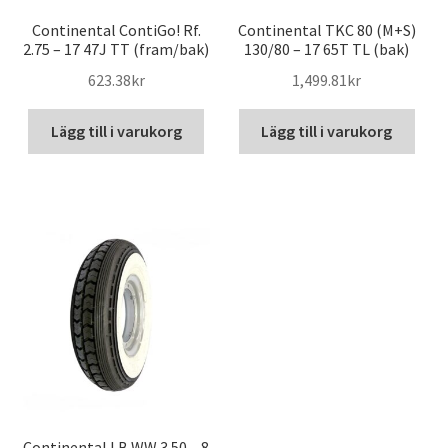
Continental ContiGo! Rf.
Continental TKC 80 (M+S)
2.75 – 17 47J TT (fram/bak)
130/80 – 17 65T TL (bak)
623.38kr
1,499.81kr
Lägg till i varukorg
Lägg till i varukorg
Continental LB WW 3.50 – 8