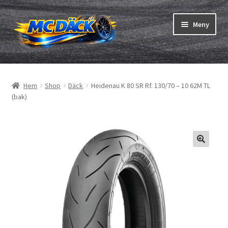
Hoppa
Hoppa
Meny
till
till
navigering
innehåll
Expand
Däck
underm
Hem
Shop
Däck
Heidenau K 80 SR Rf. 130/70 – 10 62M TL
Expand
Slangar & fälgband
(bak)
underm
Beställning
Expand
Däck ABC
underm
Däcktest
Expand
Märken
underm
Om oss