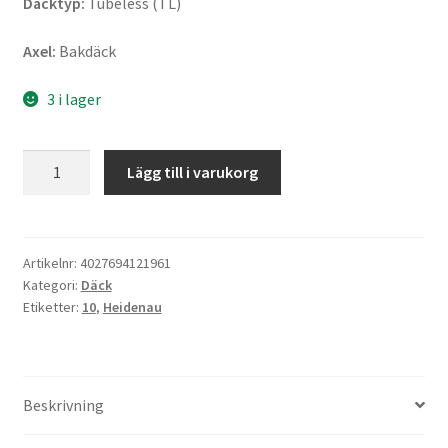
Däcktyp:
Tubeless (TL)
Axel:
Bakdäck
3 i lager
Heidenau
Lägg till i varukorg
K
80
SR
Rf.
Artikelnr:
4027694121961
Kategori:
Däck
130/70
Etiketter:
10
,
Heidenau
-
10
62M
TL
Beskrivning
(bak)
mängd