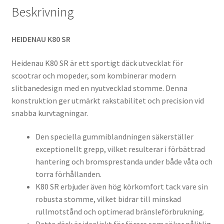
Beskrivning
HEIDENAU K80 SR
Heidenau K80 SR är ett sportigt däck utvecklat för
scootrar och mopeder, som kombinerar modern
slitbanedesign med en nyutvecklad stomme. Denna
konstruktion ger utmärkt rakstabilitet och precision vid
snabba kurvtagningar.
Den speciella gummiblandningen säkerställer
exceptionellt grepp, vilket resulterar i förbättrad
hantering och bromsprestanda under både våta och
torra förhållanden.
K80 SR erbjuder även hög körkomfort tack vare sin
robusta stomme, vilket bidrar till minskad
rullmotstånd och optimerad bränsleförbrukning.