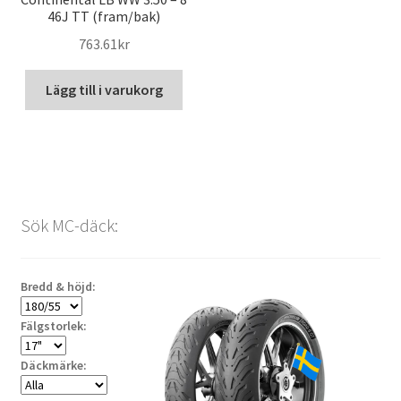
46J TT (fram/bak)
763.61kr
Lägg till i varukorg
Sök MC-däck:
Bredd & höjd:
Fälgstorlek:
Däckmärke: