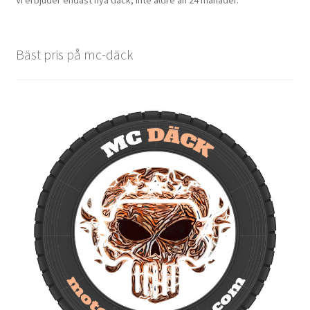
Vi erbjuder endast nya däck, inte äldre än 24 månader.
Bäst pris på mc-däck