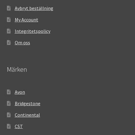
Avbryt beställning
My Account
Integritetspolicy
Om oss
Märken
Avon
Bridgestone
Continental
CST