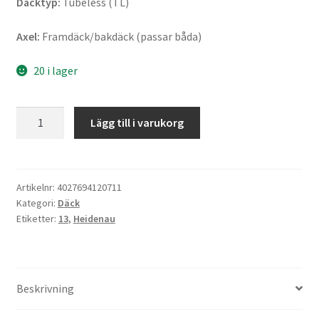
Däcktyp:
Tubeless (TL)
Axel:
Framdäck/bakdäck (passar båda)
20 i lager
Heidenau
Lägg till i varukorg
K
62
130/60
-
Artikelnr:
4027694120711
Kategori:
Däck
13
Etiketter:
13
,
Heidenau
60P
TL
(fram/bak)
mängd
Beskrivning