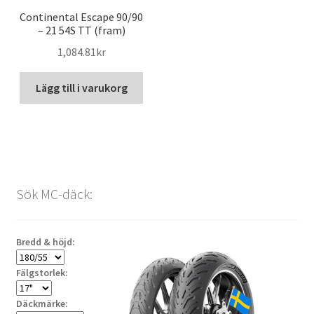
Continental Escape 90/90
– 21 54S TT (fram)
1,084.81kr
Lägg till i varukorg
Sök MC-däck:
Bredd & höjd:
Fälgstorlek:
Däckmärke: