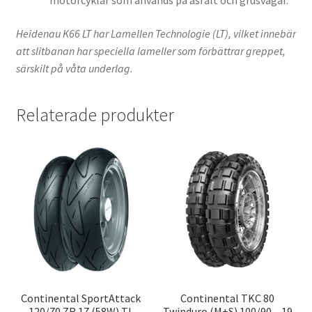
motorcyklar som används på asfalt och grusvägar.
Heidenau K66 LT har Lamellen Technologie (LT), vilket innebär
att slitbanan har speciella lameller som förbättrar greppet,
särskilt på våta underlag.
Relaterade produkter
Continental SportAttack
Continental TKC 80
120/70 ZR 17 (58W) TL
Twinduro (M+S) 100/90 – 19