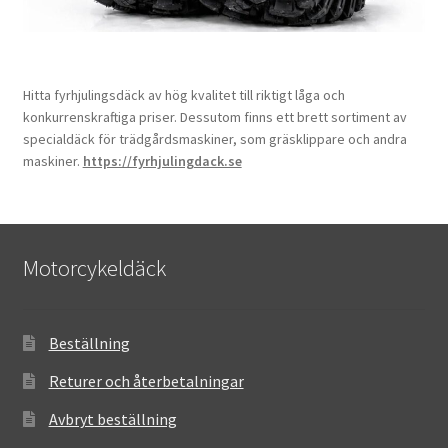
Hitta fyrhjulingsdäck av hög kvalitet till riktigt låga och
konkurrenskraftiga priser. Dessutom finns ett brett sortiment av
specialdäck för trädgårdsmaskiner, som gräsklippare och andra
maskiner.
https://fyrhjulingdack.se
Motorcykeldäck
Beställning
Returer och återbetalningar
Avbryt beställning