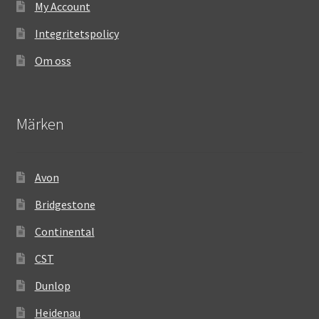
My Account
Integritetspolicy
Om oss
Märken
Avon
Bridgestone
Continental
CST
Dunlop
Heidenau