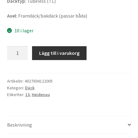
Däcktyp:
Tubeless (TL)
Axel:
Framdäck/bakdäck (passar båda)
10 i lager
Heidenau
Lägg till i varukorg
K
66
LT
130/60
Artikelnr:
4027694122005
Kategori:
Däck
-
Etiketter:
13
,
Heidenau
13
60P
TL
(fram/bak)
Beskrivning
mängd