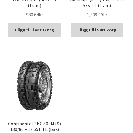
(fram)
57S TT (fram)
980.64kr
1,339.99kr
Lägg till i varukorg
Lägg till i varukorg
Continental TKC 80 (M+S)
130/80 – 17 65T TL (bak)