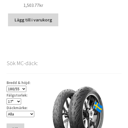
1,503.77kr
Lägg till i varukorg
Sök MC-däck:
Bredd & höjd:
Fälgstorlek:
Däckmärke: