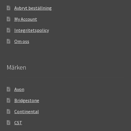
Avbryt beställning
My Account
Integritetspolicy
Om oss
Märken
Avon
Bridgestone
Continental
CST