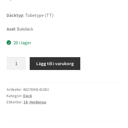
Däcktyp:
Tubetype (TT)
Axel:
Bakdäck
20 i lager
Heidenau
Lägg till i varukorg
120/80
-
18
62R
Artikelnr:
4027694141082
Kategori:
Däck
K60
Etiketter:
18
,
Heidenau
RANGER
TT
(bak)
mängd