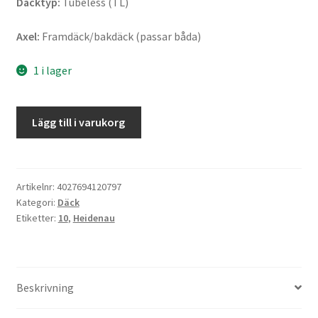
Däcktyp:
Tubeless (TL)
Axel:
Framdäck/bakdäck (passar båda)
1 i lager
Heidenau
Lägg till i varukorg
K
61
100/80
-
Artikelnr:
4027694120797
Kategori:
Däck
10
Etiketter:
10
,
Heidenau
58M
TL
(fram/bak)
mängd
Beskrivning