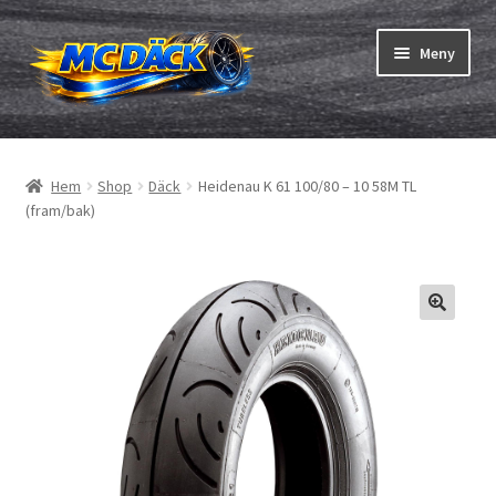
Hoppa
Hoppa
Meny
till
till
navigering
innehåll
Expand
Däck
underm
Hem
Shop
Däck
Heidenau K 61 100/80 – 10 58M TL
Expand
Slangar & fälgband
(fram/bak)
underm
Beställning
Expand
Däck ABC
underm
Däcktest
Expand
Märken
underm
Om oss