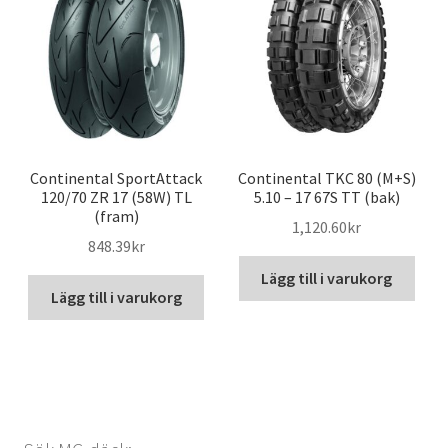
Continental SportAttack
Continental TKC 80 (M+S)
120/70 ZR 17 (58W) TL
5.10 – 17 67S TT (bak)
(fram)
1,120.60kr
848.39kr
Lägg till i varukorg
Lägg till i varukorg