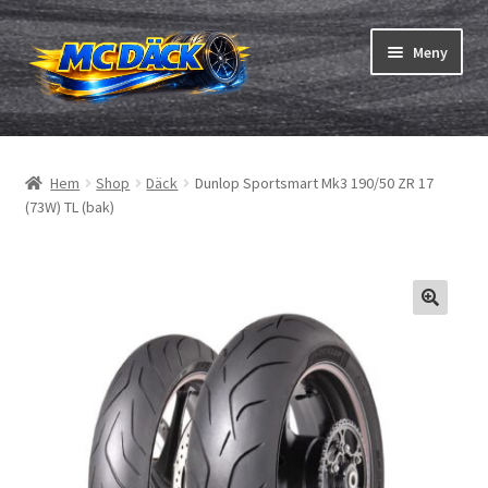
Hoppa
Hoppa
Meny
till
till
navigering
innehåll
Expand
Däck
underm
Hem
Shop
Däck
Dunlop Sportsmart Mk3 190/50 ZR 17
Expand
Slangar & fälgband
(73W) TL (bak)
underm
Beställning
Expand
Däck ABC
underm
Däcktest
Expand
Märken
underm
Om oss