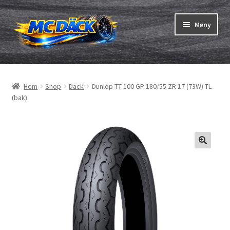
Hoppa
Hoppa
Meny
till
till
navigering
innehåll
Expand
Däck
underm
Hem
Shop
Däck
Dunlop TT 100 GP 180/55 ZR 17 (73W) TL
Expand
Slangar & fälgband
(bak)
underm
Beställning
Expand
Däck ABC
underm
Däcktest
Expand
Märken
underm
Om oss