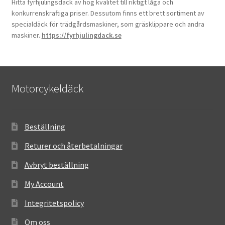
Hitta fyrhjulingsdäck av hög kvalitet till riktigt låga och
konkurrenskraftiga priser. Dessutom finns ett brett sortiment av
specialdäck för trädgårdsmaskiner, som gräsklippare och andra
maskiner.
https://fyrhjulingdack.se
Motorcykeldäck
Beställning
Returer och återbetalningar
Avbryt beställning
My Account
Integritetspolicy
Om oss