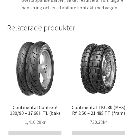
överlappande bälten, vilket resulterar i smidigare
hantering och en stabilare kontakt med vägen.
Relaterade produkter
Continental ContiGo!
Continental TKC 80 (M+S)
130/90 – 17 68H TL (bak)
Rf. 2.50 – 21 48S TT (fram)
1,410.29kr
730.38kr