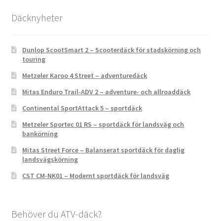
Däcknyheter
Dunlop ScootSmart 2 – Scooterdäck för stadskörning och
touring
Metzeler Karoo 4 Street – adventuredäck
Mitas Enduro Trail-ADV 2 – adventure- och allroaddäck
Continental SportAttack 5 – sportdäck
Metzeler Sportec 01 RS – sportdäck för landsväg och
bankörning
Mitas Street Force – Balanserat sportdäck för daglig
landsvägskörning
CST CM-NK01 – Modernt sportdäck för landsväg
Behöver du ATV-däck?