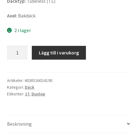
Däcktyp:
Tubeless (TL)
Axel:
Bakdäck
2 i lager
Dunlop
Lägg till i varukorg
TT
100
GP
180/55
Artikelnr:
4038526024190
Kategori:
Däck
ZR
Etiketter:
17
,
Dunlop
17
(73W)
TL
(bak)
Beskrivning
mängd