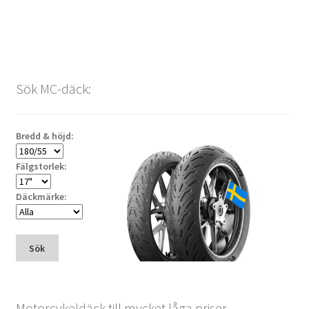
Sök MC-däck:
Bredd & höjd:
Fälgstorlek:
Däckmärke:
Sök
Motorcykeldäck till mycket låga priser