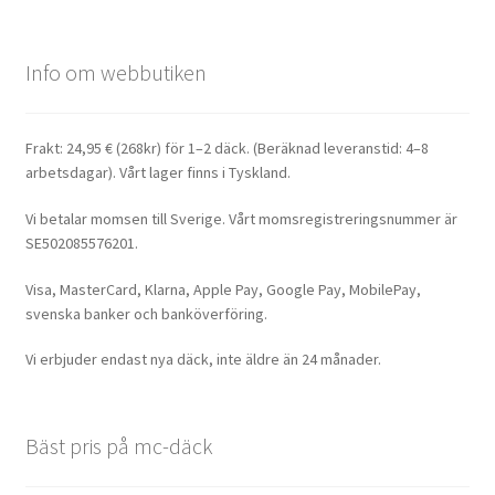
Info om webbutiken
Frakt: 24,95 € (268kr) för 1–2 däck. (Beräknad leveranstid: 4–8
arbetsdagar). Vårt lager finns i Tyskland.
Vi betalar momsen till Sverige. Vårt momsregistreringsnummer är
SE502085576201.
Visa, MasterCard, Klarna, Apple Pay, Google Pay, MobilePay,
svenska banker och banköverföring.
Vi erbjuder endast nya däck, inte äldre än 24 månader.
Bäst pris på mc-däck