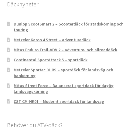
Däcknyheter
Dunlop ScootSmart 2 – Scooterdäck för stadskörning och
touring
Metzeler Karoo 4 Street – adventuredäck
Mitas Enduro Trail-ADV 2 – adventure- och allroaddäck
Continental SportAttack 5 – sportdäck
Metzeler Sportec 01 RS – sportdäck för landsväg och
bankörning
Mitas Street Force – Balanserat sportdäck för daglig
landsvägskörning
CST CM-NK01 – Modernt sportdäck för landsväg
Behöver du ATV-däck?