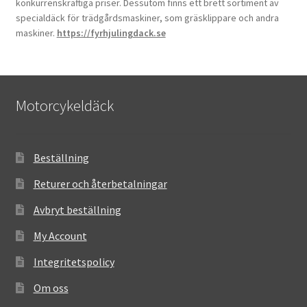
konkurrenskraftiga priser. Dessutom finns ett brett sortiment av
specialdäck för trädgårdsmaskiner, som gräsklippare och andra
maskiner.
https://fyrhjulingdack.se
Motorcykeldäck
Beställning
Returer och återbetalningar
Avbryt beställning
My Account
Integritetspolicy
Om oss