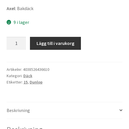
Axel:
Bakdäck
9 i lager
Dunlop
Lägg till i varukorg
160/80
-
15
74S
Artikelnr:
4038526436610
Kategori:
Däck
D404
Etiketter:
15
,
Dunlop
TT
(bak)
mängd
Beskrivning