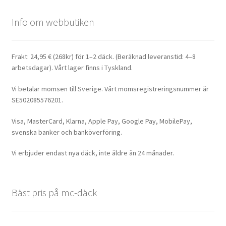
Info om webbutiken
Frakt: 24,95 € (268kr) för 1–2 däck. (Beräknad leveranstid: 4–8
arbetsdagar). Vårt lager finns i Tyskland.
Vi betalar momsen till Sverige. Vårt momsregistreringsnummer är
SE502085576201.
Visa, MasterCard, Klarna, Apple Pay, Google Pay, MobilePay,
svenska banker och banköverföring.
Vi erbjuder endast nya däck, inte äldre än 24 månader.
Bäst pris på mc-däck