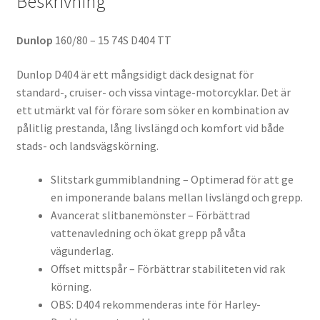
Beskrivning
Dunlop
160/80 – 15 74S D404 TT
Dunlop D404 är ett mångsidigt däck designat för
standard-, cruiser- och vissa vintage-motorcyklar. Det är
ett utmärkt val för förare som söker en kombination av
pålitlig prestanda, lång livslängd och komfort vid både
stads- och landsvägskörning.
Slitstark gummiblandning – Optimerad för att ge
en imponerande balans mellan livslängd och grepp.
Avancerat slitbanemönster – Förbättrad
vattenavledning och ökat grepp på våta
vägunderlag.
Offset mittspår – Förbättrar stabiliteten vid rak
körning.
OBS: D404 rekommenderas inte för Harley-