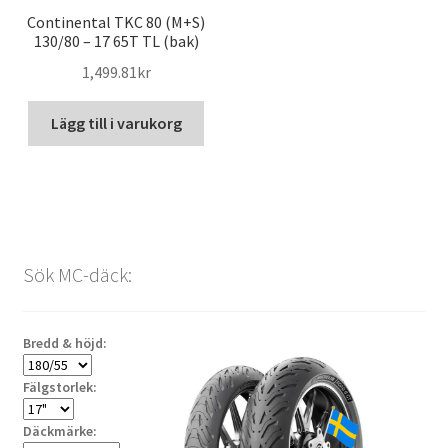
Continental TKC 80 (M+S)
130/80 – 17 65T TL (bak)
1,499.81kr
Lägg till i varukorg
Sök MC-däck:
Bredd & höjd:
Fälgstorlek:
Däckmärke: