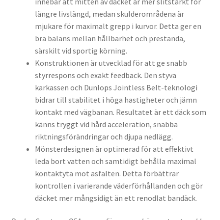
innebär att mitten av däcket är mer slitstarkt för
längre livslängd, medan skulderområdena är
mjukare för maximalt grepp i kurvor. Detta ger en
bra balans mellan hållbarhet och prestanda,
särskilt vid sportig körning.
Konstruktionen är utvecklad för att ge snabb
styrrespons och exakt feedback. Den styva
karkassen och Dunlops Jointless Belt-teknologi
bidrar till stabilitet i höga hastigheter och jämn
kontakt med vägbanan. Resultatet är ett däck som
känns tryggt vid hård acceleration, snabba
riktningsförändringar och djupa nedlägg.
Mönsterdesignen är optimerad för att effektivt
leda bort vatten och samtidigt behålla maximal
kontaktyta mot asfalten. Detta förbättrar
kontrollen i varierande väderförhållanden och gör
däcket mer mångsidigt än ett renodlat bandäck.