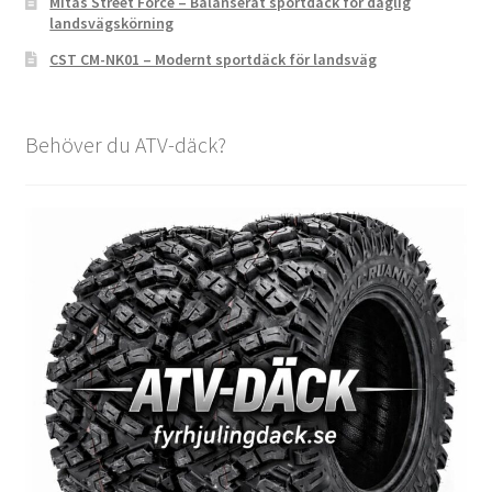
Mitas Street Force – Balanserat sportdäck för daglig
landsvägskörning
CST CM-NK01 – Modernt sportdäck för landsväg
Behöver du ATV-däck?