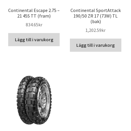
Continental Escape 2.75 –
Continental SportAttack
21 45S TT (fram)
190/50 ZR 17 (73W) TL
(bak)
834.65kr
1,202.59kr
Lägg till i varukorg
Lägg till i varukorg