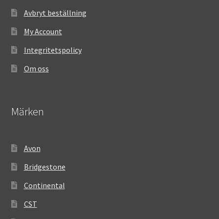
Avbryt beställning
My Account
Integritetspolicy
Om oss
Märken
Avon
Bridgestone
Continental
CST