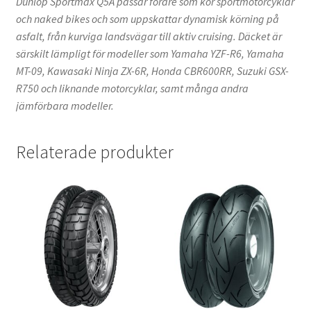
Dunlop Sportmax Q5A passar förare som kör sportmotorcyklar
och naked bikes och som uppskattar dynamisk körning på
asfalt, från kurviga landsvägar till aktiv cruising. Däcket är
särskilt lämpligt för modeller som Yamaha YZF-R6, Yamaha
MT-09, Kawasaki Ninja ZX-6R, Honda CBR600RR, Suzuki GSX-
R750 och liknande motorcyklar, samt många andra
jämförbara modeller.
Relaterade produkter