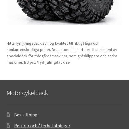
Hitta fyrhjulingsdäck av hög kvalitet till riktigt låga och
konkurrenskraftiga priser. Dessutom finns ett brett sortiment av
specialdäck för trädgårdsmaskiner, som gräsklippare och andra
maskiner.
https://fyrhjulingdack.se
Motorcykeldäck
Beställning
Returer och återbetalningar