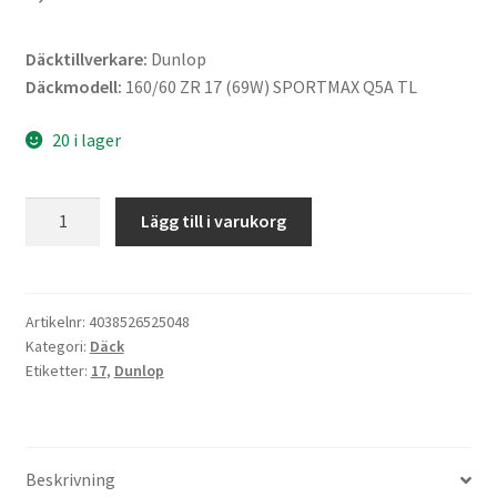
Däcktillverkare:
Dunlop
Däckmodell:
160/60 ZR 17 (69W) SPORTMAX Q5A TL
20 i lager
Dunlop
Lägg till i varukorg
160/60
ZR
17
(69W)
Artikelnr:
4038526525048
Kategori:
Däck
SPORTMAX
Etiketter:
17
,
Dunlop
Q5A
TL
(bak)
mängd
Beskrivning