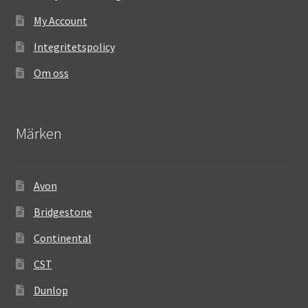
My Account
Integritetspolicy
Om oss
Märken
Avon
Bridgestone
Continental
CST
Dunlop