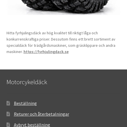
Hitta fyrhjulingsdäck av hög kvalitet till riktigt låga och
konkurrenskraftiga priser. Dessutom finns ett brett sortiment av
specialdäck för trädgårdsmaskiner, som gräsklippare och andra
maskiner.
https://fyrhjulingdack.se
Motorcykeldäck
Beställning
Returer och återbetalningar
Avbryt beställning