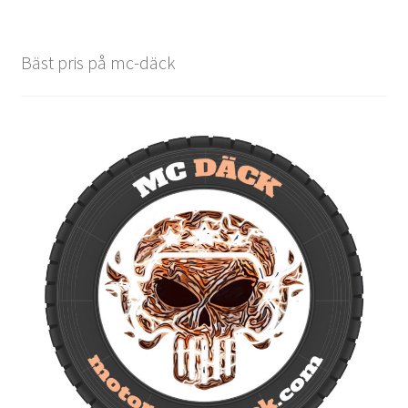
Bäst pris på mc-däck