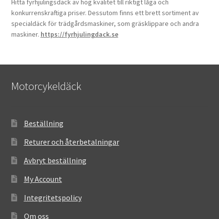
Hitta fyrhjulingsdäck av hög kvalitet till riktigt låga och
konkurrenskraftiga priser. Dessutom finns ett brett sortiment av
specialdäck för trädgårdsmaskiner, som gräsklippare och andra
maskiner.
https://fyrhjulingdack.se
Motorcykeldäck
Beställning
Returer och återbetalningar
Avbryt beställning
My Account
Integritetspolicy
Om oss