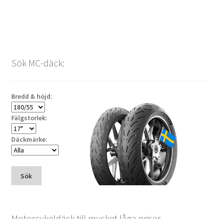
Sök MC-däck:
Bredd & höjd:
Fälgstorlek:
Däckmärke:
Sök
Motorcykeldäck till mycket låga priser