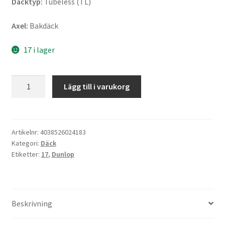
Däcktyp:
Tubeless (TL)
Axel:
Bakdäck
17 i lager
Dunlop
Lägg till i varukorg
TT
100
GP
150/70
Artikelnr:
4038526024183
Kategori:
Däck
ZR
Etiketter:
17
,
Dunlop
17
69H
TL
(bak)
Beskrivning
mängd