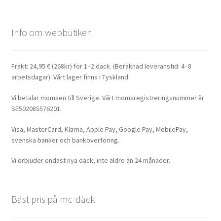
Info om webbutiken
Frakt: 24,95 € (268kr) för 1–2 däck. (Beräknad leveranstid: 4–8
arbetsdagar). Vårt lager finns i Tyskland.
Vi betalar momsen till Sverige. Vårt momsregistreringsnummer är
SE502085576201.
Visa, MasterCard, Klarna, Apple Pay, Google Pay, MobilePay,
svenska banker och banköverföring.
Vi erbjuder endast nya däck, inte äldre än 24 månader.
Bäst pris på mc-däck