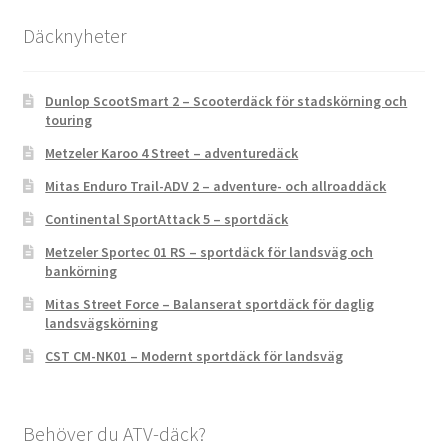
Däcknyheter
Dunlop ScootSmart 2 – Scooterdäck för stadskörning och
touring
Metzeler Karoo 4 Street – adventuredäck
Mitas Enduro Trail-ADV 2 – adventure- och allroaddäck
Continental SportAttack 5 – sportdäck
Metzeler Sportec 01 RS – sportdäck för landsväg och
bankörning
Mitas Street Force – Balanserat sportdäck för daglig
landsvägskörning
CST CM-NK01 – Modernt sportdäck för landsväg
Behöver du ATV-däck?