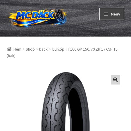
Hoppa
Hoppa
Meny
till
till
navigering
innehåll
Expand
Däck
underm
Hem
Shop
Däck
Dunlop TT 100 GP 150/70 ZR 17 69H TL
Expand
Slangar & fälgband
(bak)
underm
Beställning
Expand
Däck ABC
underm
Däcktest
Expand
Märken
underm
Om oss