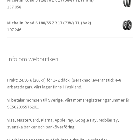
137.05
€
Michelin Road 6 180/55 ZR 17 (73W) TL (bak)
197.24
€
Info om webbutiken
Frakt: 24,95 € (268kr) för 1–2 däck. (Beräknad leveranstid: 4–8
arbetsdagar). Vårt lager finns i Tyskland.
Vi betalar momsen till Sverige. Vårt momsregistreringsnummer är
SE502085576201.
Visa, MasterCard, Klarna, Apple Pay, Google Pay, MobilePay,
svenska banker och banköverföring.
Vi erbjuder endast nya däck, inte äldre än 24 månader.