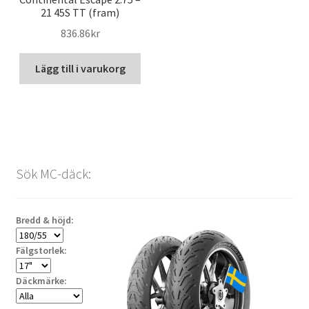
21 45S TT (fram)
836.86kr
Lägg till i varukorg
Sök MC-däck:
Bredd & höjd:
Fälgstorlek:
Däckmärke: