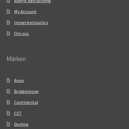
Avbryt beställning
My Account
Integritetspolicy
Om oss
Märken
Avon
Bridgestone
Continental
CST
Dunlop