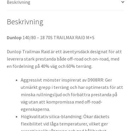
Beskrivning
mängd
Beskrivning
Dunlop
140/80 – 18 70S TRAILMAX RAID M+S
Dunlop Trailmax Raid är ett äventyrsdäck designat för att
leverera stark prestanda både off-road och on-road, med
en fördelning på 40% väg och 60% terräng.
Aggressivt mönster inspirerat av D908RR: Ger
utmärkt grepp i terräng och har optimerats för att
minska rullningsljud och förbättra prestanda på
väg utan att kompromissa med off-road-
egenskaperna.
Högkvalitativ silica-blandning: Ökar däckets
flexibilitet vid låga temperaturer, vilket ger