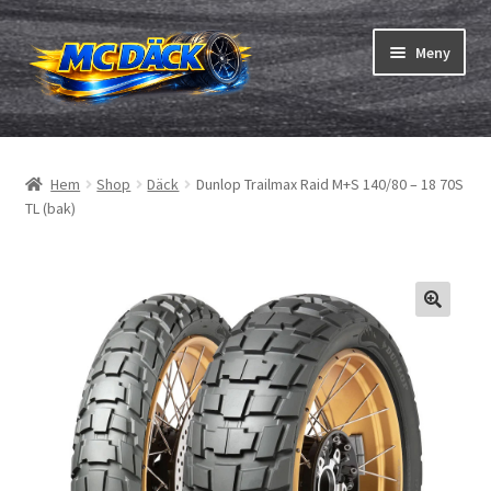
Hoppa
Hoppa
Meny
till
till
navigering
innehåll
Expand
Däck
underm
Hem
Shop
Däck
Dunlop Trailmax Raid M+S 140/80 – 18 70S
Expand
Slangar & fälgband
TL (bak)
underm
Beställning
Expand
Däck ABC
underm
Däcktest
Expand
Märken
underm
Om oss