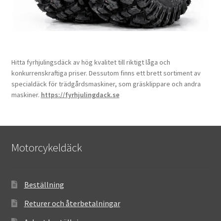
Hitta fyrhjulingsdäck av hög kvalitet till riktigt låga och
konkurrenskraftiga priser. Dessutom finns ett brett sortiment av
specialdäck för trädgårdsmaskiner, som gräsklippare och andra
maskiner.
https://fyrhjulingdack.se
Motorcykeldäck
Beställning
Returer och återbetalningar