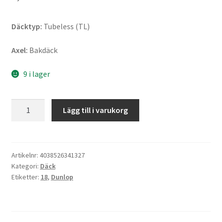
Däcktyp:
Tubeless (TL)
Axel:
Bakdäck
9 i lager
Dunlop
Lägg till i varukorg
Trailmax
Raid
M+S
140/80
Artikelnr:
4038526341327
Kategori:
Däck
-
Etiketter:
18
,
Dunlop
18
70S
TL
(bak)