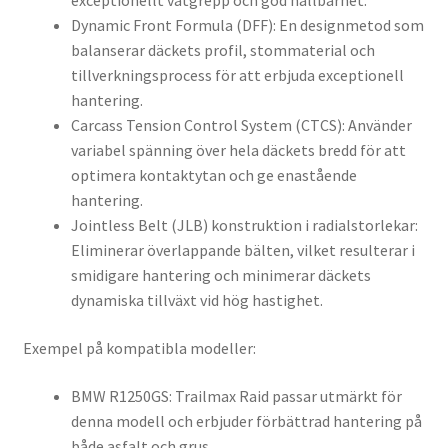
exceptionellt våtgrepp och god hållbarhet.
Dynamic Front Formula (DFF): En designmetod som
balanserar däckets profil, stommaterial och
tillverkningsprocess för att erbjuda exceptionell
hantering.
Carcass Tension Control System (CTCS): Använder
variabel spänning över hela däckets bredd för att
optimera kontaktytan och ge enastående
hantering.
Jointless Belt (JLB) konstruktion i radialstorlekar:
Eliminerar överlappande bälten, vilket resulterar i
smidigare hantering och minimerar däckets
dynamiska tillväxt vid hög hastighet.
Exempel på kompatibla modeller:
BMW R1250GS: Trailmax Raid passar utmärkt för
denna modell och erbjuder förbättrad hantering på
både asfalt och grus.