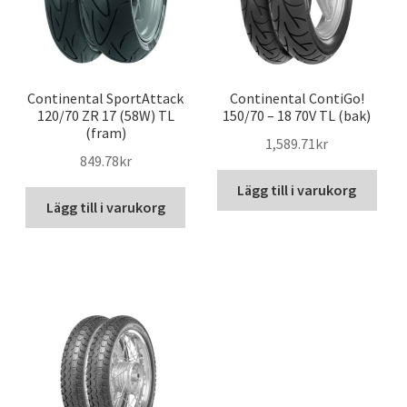
Continental SportAttack
Continental ContiGo!
120/70 ZR 17 (58W) TL
150/70 – 18 70V TL (bak)
(fram)
1,589.71kr
849.78kr
Lägg till i varukorg
Lägg till i varukorg