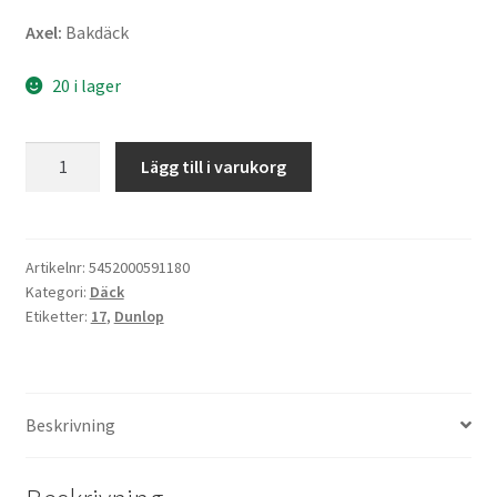
Axel:
Bakdäck
20 i lager
Dunlop
Lägg till i varukorg
GPR
300
140/70
R
Artikelnr:
5452000591180
Kategori:
Däck
17
Etiketter:
17
,
Dunlop
66H
TL
(bak)
mängd
Beskrivning