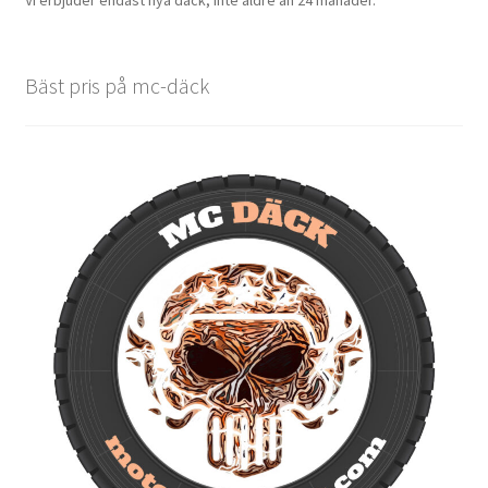
Vi erbjuder endast nya däck, inte äldre än 24 månader.
Bäst pris på mc-däck