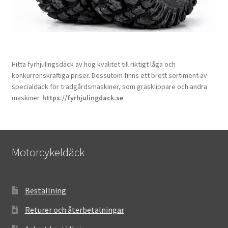
Hitta fyrhjulingsdäck av hög kvalitet till riktigt låga och
konkurrenskraftiga priser. Dessutom finns ett brett sortiment av
specialdäck för trädgårdsmaskiner, som gräsklippare och andra
maskiner.
https://fyrhjulingdack.se
Motorcykeldäck
Beställning
Returer och återbetalningar