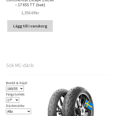
– 17 65S TT (bak)
1,356.69kr
Lägg till i varukorg
Sök MC-däck:
Bredd & höjd:
Fälgstorlek:
Däckmärke: