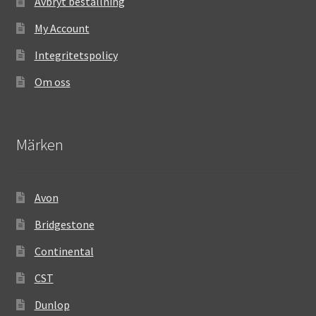
Avbryt beställning
My Account
Integritetspolicy
Om oss
Märken
Avon
Bridgestone
Continental
CST
Dunlop