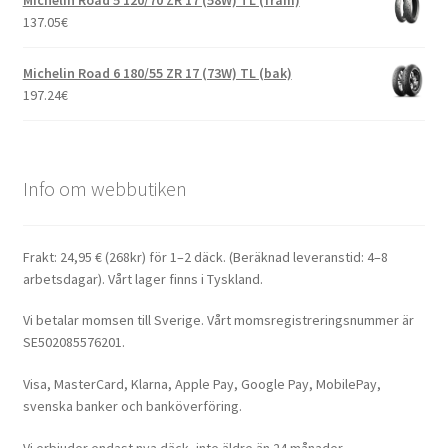
Michelin Road 5 120/70 ZR 17 (58W) TL (fram)
137.05
€
Michelin Road 6 180/55 ZR 17 (73W) TL (bak)
197.24
€
Info om webbutiken
Frakt: 24,95 € (268kr) för 1–2 däck. (Beräknad leveranstid: 4–8
arbetsdagar). Vårt lager finns i Tyskland.
Vi betalar momsen till Sverige. Vårt momsregistreringsnummer är
SE502085576201.
Visa, MasterCard, Klarna, Apple Pay, Google Pay, MobilePay,
svenska banker och banköverföring.