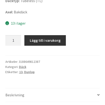
Däcktyp:
Tubeless (TL)
Axel:
Bakdäck
13 i lager
Dunlop
Lägg till i varukorg
ScootSmart
140/60
-
13
Artikelnr:
3188649812387
Kategori:
Däck
57P
Etiketter:
13
,
Dunlop
TL
(bak)
mängd
Beskrivning