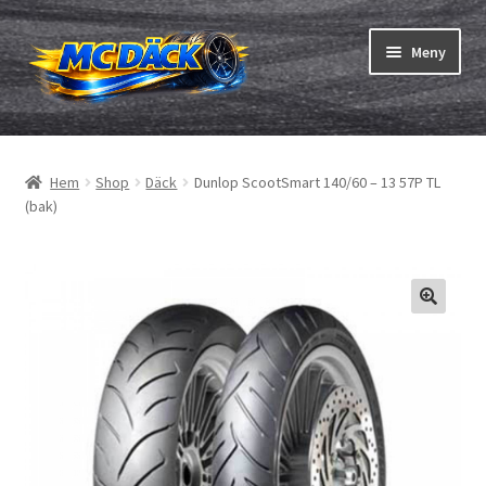
Hoppa
Hoppa
Meny
till
till
navigering
innehåll
Expand
Däck
underm
Hem
Shop
Däck
Dunlop ScootSmart 140/60 – 13 57P TL
Expand
Slangar & fälgband
(bak)
underm
Beställning
Expand
Däck ABC
underm
Däcktest
Expand
Märken
underm
Om oss