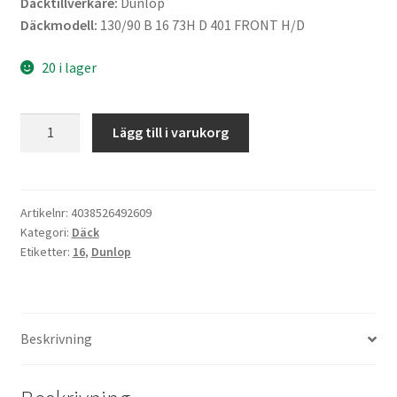
Däcktillverkare:
Dunlop
Däckmodell:
130/90 B 16 73H D 401 FRONT H/D
20 i lager
Dunlop
Lägg till i varukorg
130/90
B
16
73H
Artikelnr:
4038526492609
Kategori:
Däck
TL
Etiketter:
16
,
Dunlop
D
401
H/D
(fram)
Beskrivning
mängd