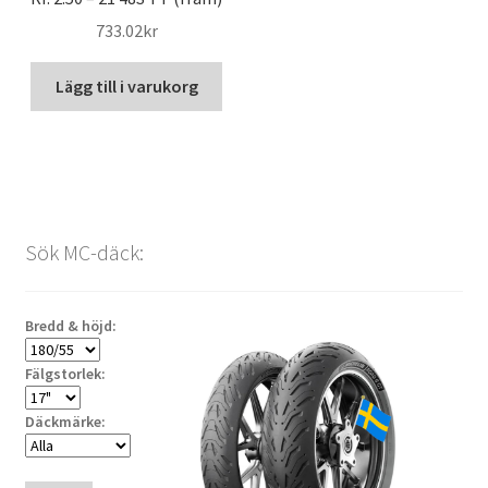
733.02kr
Lägg till i varukorg
Sök MC-däck:
Bredd & höjd:
Fälgstorlek:
Däckmärke: