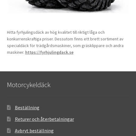
Hitta fyrhjulingsdäck av hög kvalitet till riktigt låga och
konkurrenskraftiga priser. Dessutom finns ett brett sortiment av
specialdäck för trädgårdsmaskiner, som gräsklippare och andra
maskiner.
https://fyrhjulingdack.se
Motorcykeldäck
Beställning
Returer och återbetalningar
Avbryt beställning