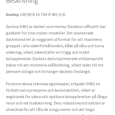
Beskrivning
Dunlop
130/90 B 16 73H D 401 H/D
Dunlop D401 är däcket som Harley-Davidson officiellt har
godkänt för sina cruiser-modeller. Det avancerade
däckmönstret är noggrant utformat för att maximera
greppet i alla väderförhållanden, både på våta och torra
underlag, vilket säkerställer en trygg och stabil
körupplevelse. Däckets datoroptimerade slitbaneprofil
bidrar till att minimera skålbildning, vilket leder till ett
jämnare slitage och förlänger däckets livslängd.
Förutom dessa tekniska egenskaper, erbjuder D401 en
förbättrad styrrespons och kurvstabilitet, vilket är
avgörande för säkra och njutbara körupplevelser på långa
resor och vid stadskörning. Dess robusta konstruktion är
utvecklad för att tåla de tunga laster och det höga