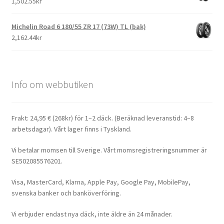
1,502.55kr
Michelin Road 6 180/55 ZR 17 (73W) TL (bak)
2,162.44kr
Info om webbutiken
Frakt: 24,95 € (268kr) för 1–2 däck. (Beräknad leveranstid: 4–8
arbetsdagar). Vårt lager finns i Tyskland.
Vi betalar momsen till Sverige. Vårt momsregistreringsnummer är
SE502085576201.
Visa, MasterCard, Klarna, Apple Pay, Google Pay, MobilePay,
svenska banker och banköverföring.
Vi erbjuder endast nya däck, inte äldre än 24 månader.