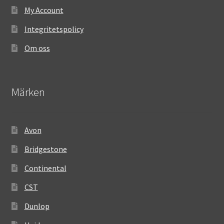
My Account
Integritetspolicy
Om oss
Märken
Avon
Bridgestone
Continental
CST
Dunlop