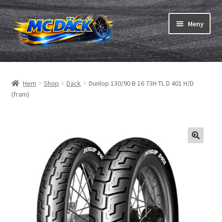
Hoppa
Hoppa
Meny
till
till
navigering
innehåll
Expand
Däck
underm
Hem
Shop
Däck
Dunlop 130/90 B 16 73H TL D 401 H/D
Expand
Slangar & fälgband
(fram)
underm
Beställning
Expand
Däck ABC
underm
Däcktest
Expand
Märken
underm
Om oss