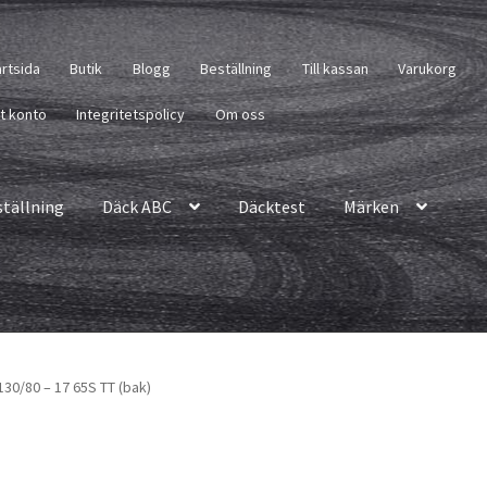
artsida
Butik
Blogg
Beställning
Till kassan
Varukorg
tt konto
Integritetspolicy
Om oss
ställning
Däck ABC
Däcktest
Märken
130/80 – 17 65S TT (bak)