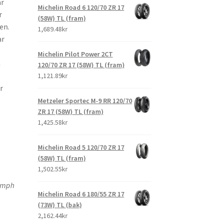
ar
Michelin Road 6 120/70 ZR 17
r
(58W) TL (fram)
en.
1,689.48kr
ar
Michelin Pilot Power 2CT
a
120/70 ZR 17 (58W) TL (fram)
1,121.89kr
r
Metzeler Sportec M-9 RR 120/70
ZR 17 (58W) TL (fram)
1,425.58kr
Michelin Road 5 120/70 ZR 17
(58W) TL (fram)
1,502.55kr
iumph
Michelin Road 6 180/55 ZR 17
(73W) TL (bak)
2,162.44kr