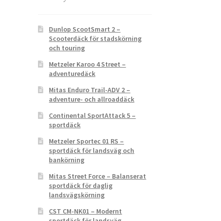
Dunlop ScootSmart 2 –
Scooterdäck för stadskörning
och touring
Metzeler Karoo 4 Street –
adventuredäck
Mitas Enduro Trail-ADV 2 –
adventure- och allroaddäck
Continental SportAttack 5 –
sportdäck
Metzeler Sportec 01 RS –
sportdäck för landsväg och
bankörning
Mitas Street Force – Balanserat
sportdäck för daglig
landsvägskörning
CST CM-NK01 – Modernt
sportdäck för landsväg