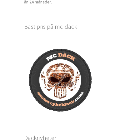
än 24 månader.
Bäst pris på mc-däck
Däcknyheter