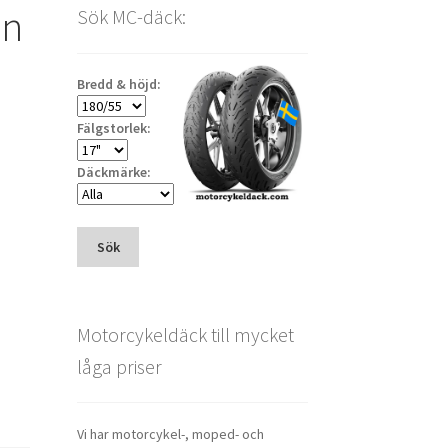
an
Sök MC-däck:
Bredd & höjd:
Fälgstorlek:
Däckmärke:
Sök
Motorcykeldäck till mycket
låga priser
Vi har motorcykel-, moped- och