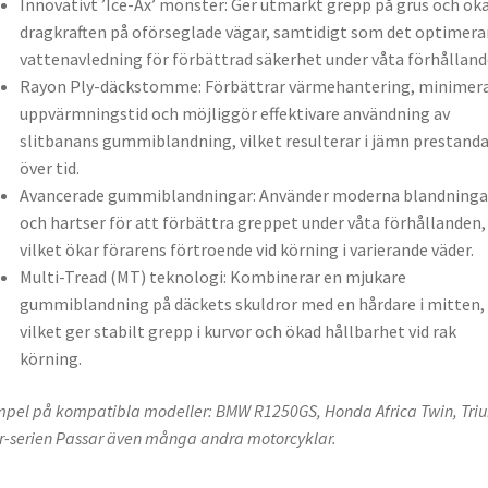
Innovativt ’Ice-Ax’ mönster: Ger utmärkt grepp på grus och ök
dragkraften på oförseglade vägar, samtidigt som det optimera
vattenavledning för förbättrad säkerhet under våta förhålland
Rayon Ply-däckstomme: Förbättrar värmehantering, minimer
uppvärmningstid och möjliggör effektivare användning av
slitbanans gummiblandning, vilket resulterar i jämn prestand
över tid.
Avancerade gummiblandningar: Använder moderna blandninga
och hartser för att förbättra greppet under våta förhållanden,
vilket ökar förarens förtroende vid körning i varierande väder.
Multi-Tread (MT) teknologi: Kombinerar en mjukare
gummiblandning på däckets skuldror med en hårdare i mitten,
vilket ger stabilt grepp i kurvor och ökad hållbarhet vid rak
körning.
pel på kompatibla modeller: BMW R1250GS, Honda Africa Twin, Tr
r-serien Passar även många andra motorcyklar.