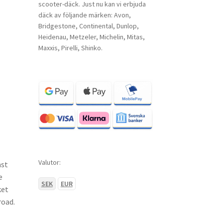
scooter-däck. Just nu kan vi erbjuda
däck av följande märken: Avon,
Bridgestone, Continental, Dunlop,
Heidenau, Metzeler, Michelin, Mitas,
Maxxis, Pirelli, Shinko.
Valutor:
mst
e
SEK
EUR
ket
road.