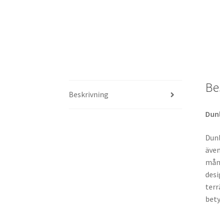
Be
Beskrivning
Dun
Dunl
även
mång
desi
terr
bety