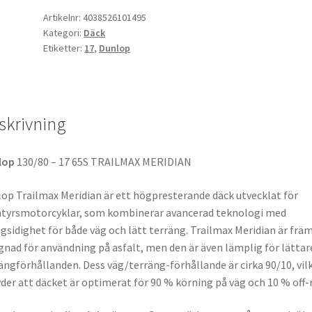
-
Artikelnr:
4038526101495
Kategori:
Däck
17
Etiketter:
17
,
Dunlop
65S
TT
(bak)
mängd
skrivning
lop
130/80 – 17 65S TRAILMAX MERIDIAN
op Trailmax Meridian är ett högpresterande däck utvecklat för
tyrsmotorcyklar, som kombinerar avancerad teknologi med
sidighet för både väg och lätt terräng. Trailmax Meridian är frä
gnad för användning på asfalt, men den är även lämplig för lättar
ängförhållanden. Dess väg/terräng-förhållande är cirka 90/10, vil
der att däcket är optimerat för 90 % körning på väg och 10 % off-