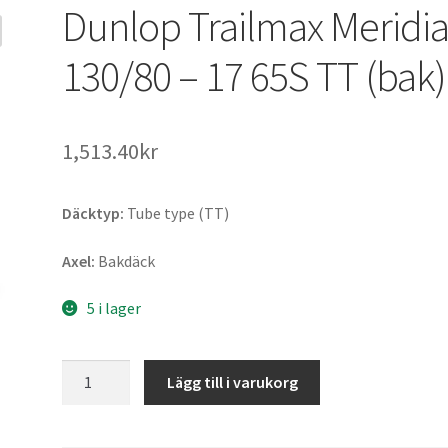
Dunlop Trailmax Meridi
130/80 – 17 65S TT (bak)
1,513.40kr
Däcktyp:
Tube type (TT)
Axel:
Bakdäck
5 i lager
Dunlop
Lägg till i varukorg
Trailmax
Meridian
130/80