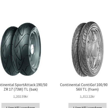
tinental SportAttack 190/50
Continental ContiGo! 100/90 
ZR 17 (73W) TL (bak)
56V TL (fram)
1,202.59kr
1,312.22kr
Lägg till i varukorg
Lägg till i varukorg