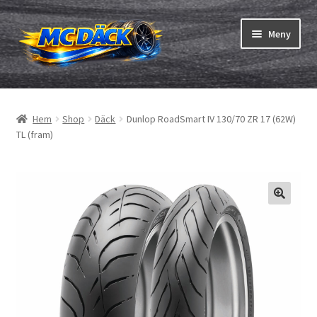
Hoppa
Hoppa
Meny
till
till
navigering
innehåll
Expand
Däck
underm
Hem
Shop
Däck
Dunlop RoadSmart IV 130/70 ZR 17 (62W)
Expand
Slangar & fälgband
TL (fram)
underm
Beställning
Expand
Däck ABC
underm
Däcktest
Expand
Märken
underm
Om oss