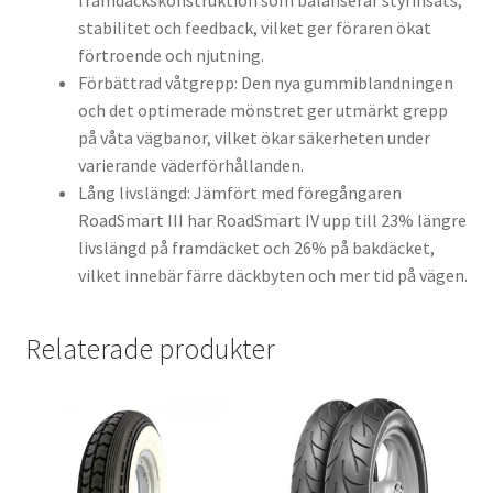
framdäckskonstruktion som balanserar styrinsats,
stabilitet och feedback, vilket ger föraren ökat
förtroende och njutning.
Förbättrad våtgrepp: Den nya gummiblandningen
och det optimerade mönstret ger utmärkt grepp
på våta vägbanor, vilket ökar säkerheten under
varierande väderförhållanden.
Lång livslängd: Jämfört med föregångaren
RoadSmart III har RoadSmart IV upp till 23% längre
livslängd på framdäcket och 26% på bakdäcket,
vilket innebär färre däckbyten och mer tid på vägen.
Relaterade produkter