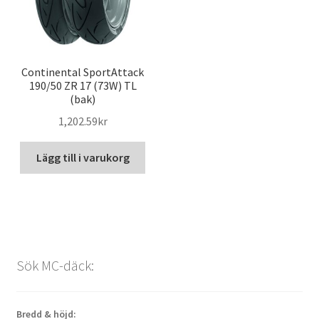
Continental SportAttack
190/50 ZR 17 (73W) TL
(bak)
1,202.59kr
Lägg till i varukorg
Sök MC-däck:
Bredd & höjd: