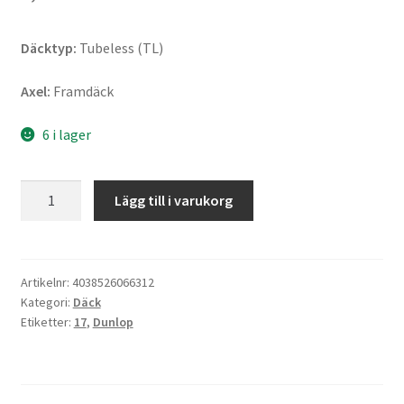
Däcktyp:
Tubeless (TL)
Axel:
Framdäck
6 i lager
Dunlop
Lägg till i varukorg
RoadSmart
IV
130/70
ZR
Artikelnr:
4038526066312
Kategori:
Däck
17
Etiketter:
17
,
Dunlop
(62W)
TL
(fram)
mängd