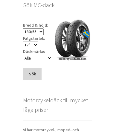
Sök MC-däck:
Bredd & höjd:
Fälgstorlek:
Däckmärke:
Sök
Motorcykeldäck till mycket
låga priser
Vi har motorcykel-, moped- och