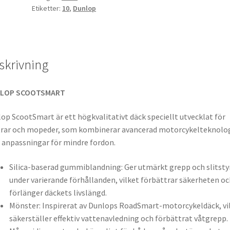
Etiketter:
10
,
Dunlop
skrivning
LOP SCOOTSMART
op ScootSmart är ett högkvalitativt däck speciellt utvecklat för
rar och mopeder, som kombinerar avancerad motorcykelteknolo
anpassningar för mindre fordon.
Silica-baserad gummiblandning: Ger utmärkt grepp och slitsty
under varierande förhållanden, vilket förbättrar säkerheten oc
förlänger däckets livslängd.
Mönster: Inspirerat av Dunlops RoadSmart-motorcykeldäck, vi
säkerställer effektiv vattenavledning och förbättrat våtgrepp.