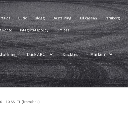
artsida
Butik
Blogg
Beställning
Till kassan
Varukorg
tt konto
Integritetspolicy
Om oss
ställning
Däck ABC
Däcktest
Märken
 – 10 66L TL (fram/bak)