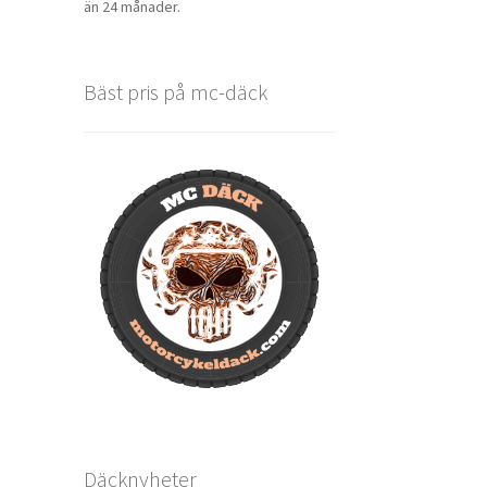
än 24 månader.
Bäst pris på mc-däck
Däcknyheter