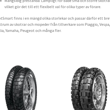
Mångsidig prestanda: Lämpligt för både små och större skotrar
vilket gör det till ett flexibelt val för olika typer av förare.
tSmart finns i en mängd olika storlekar och passar därför ett bre
trum av skotrar och mopeder från tillverkare som Piaggio, Vespa
lia, Yamaha, Peugeot och många fler.