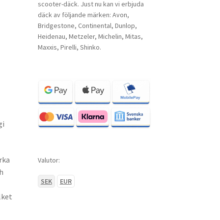
scooter-däck. Just nu kan vi erbjuda
däck av följande märken: Avon,
Bridgestone, Continental, Dunlop,
Heidenau, Metzeler, Michelin, Mitas,
Maxxis, Pirelli, Shinko.
gi
rka
Valutor:
h
SEK
EUR
lket