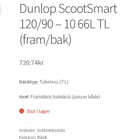
Dunlop ScootSmart
120/90 – 10 66L TL
(fram/bak)
720.74kr
Däcktyp:
Tubeless (TL)
Axel:
Framdäck/bakdäck (passar båda)
Slut i lager
Artikelnr:
3188649816385
Kategori:
Däck