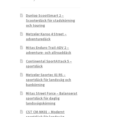
Dunlop ScootSmart 2 –
Scooterdäck för stadskörning
och touring
Metzeler Karoo 4 Street –
adventuredäck
Mitas Enduro Trail-ADV 2 –
adventure- och allroaddäck
Continental SportAttack 5 –
sportdäck
Metzeler Sportec 01 RS –
sportdäck för landsväg och
bankörning
Mitas Street Force – Balanserat
sportdäck för daglig
landsvägskörning
CST CM-NK01 – Modernt
sportdäck för landsväg