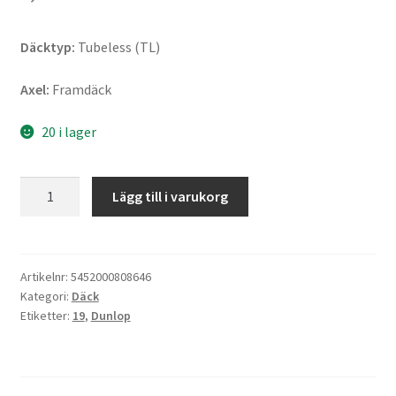
Däcktyp:
Tubeless (TL)
Axel:
Framdäck
20 i lager
Dunlop
Lägg till i varukorg
Trailmax
Meridian
120/70
ZR
Artikelnr:
5452000808646
Kategori:
Däck
19
Etiketter:
19
,
Dunlop
60W
TL
(fram)
mängd