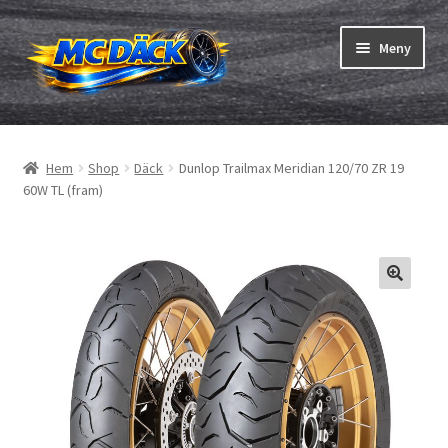
Hoppa
Hoppa
Meny
till
till
navigering
innehåll
Expand
Däck
underm
Hem
Shop
Däck
Dunlop Trailmax Meridian 120/70 ZR 19
Expand
Slangar & fälgband
60W TL (fram)
underm
Beställning
Expand
Däck ABC
underm
Däcktest
Expand
Märken
underm
Om oss