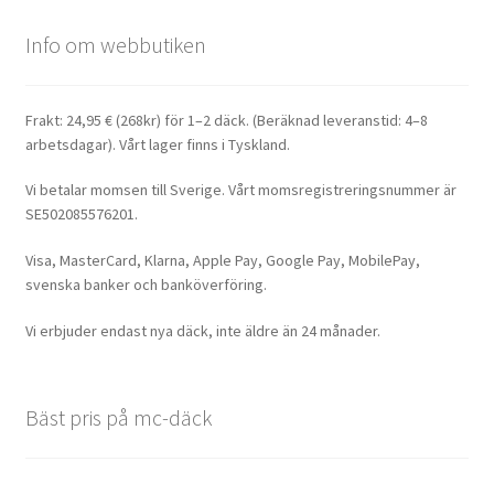
Info om webbutiken
Frakt: 24,95 € (268kr) för 1–2 däck. (Beräknad leveranstid: 4–8
arbetsdagar). Vårt lager finns i Tyskland.
Vi betalar momsen till Sverige. Vårt momsregistreringsnummer är
SE502085576201.
Visa, MasterCard, Klarna, Apple Pay, Google Pay, MobilePay,
svenska banker och banköverföring.
Vi erbjuder endast nya däck, inte äldre än 24 månader.
Bäst pris på mc-däck