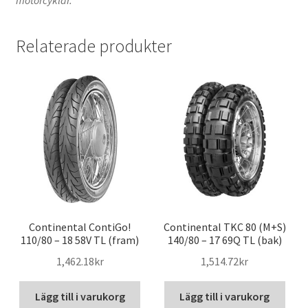
motorcyklar.
Relaterade produkter
Continental ContiGo!
Continental TKC 80 (M+S)
110/80 – 18 58V TL (fram)
140/80 – 17 69Q TL (bak)
1,462.18kr
1,514.72kr
Lägg till i varukorg
Lägg till i varukorg