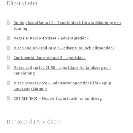
Däcknyheter
Dunlop ScootSmart 2 – Scooterdäck för stadskörning och
touring
Metzeler Karoo 4 Street – adventuredäck
Mitas Enduro Trail-ADV 2 – adventure- och allroaddäck
Continental SportAttack 5 – sportdäck
Metzeler Sportec 01 RS – sportdäck för landsväg och
bankörning
Mitas Street Force – Balanserat sportdäck för daglig
landsvägskörning
CST CM-NK01 – Modernt sportdäck för landsväg
Behöver du ATV-däck?