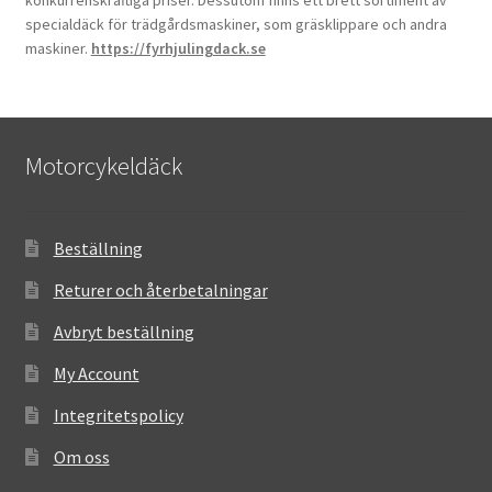
konkurrenskraftiga priser. Dessutom finns ett brett sortiment av
specialdäck för trädgårdsmaskiner, som gräsklippare och andra
maskiner.
https://fyrhjulingdack.se
Motorcykeldäck
Beställning
Returer och återbetalningar
Avbryt beställning
My Account
Integritetspolicy
Om oss