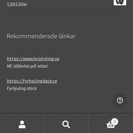
1,502.55kr
Rekommenderade länkar
https://www.hojstyling.se
MC tillbehör på nätet
https://fyrhjulingdack.se
Fyrhjuling däck
0
Sök
Sök
Not found