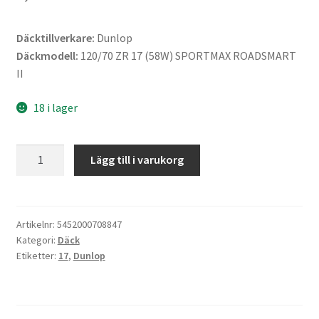
Däcktillverkare:
Dunlop
Däckmodell:
120/70 ZR 17 (58W) SPORTMAX ROADSMART
II
18 i lager
Dunlop
Lägg till i varukorg
120/70
ZR
17
(58W)
Artikelnr:
5452000708847
Kategori:
Däck
TL
Etiketter:
17
,
Dunlop
SPORTMAX
ROADSMART
II
(fram)