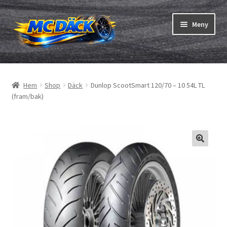
Hoppa
Hoppa
Meny
till
till
navigering
innehåll
Expand
Däck
underm
Hem
Shop
Däck
Dunlop ScootSmart 120/70 – 10 54L TL
Expand
Slangar & fälgband
(fram/bak)
underm
Beställning
Expand
Däck ABC
underm
Däcktest
Expand
Märken
underm
Om oss