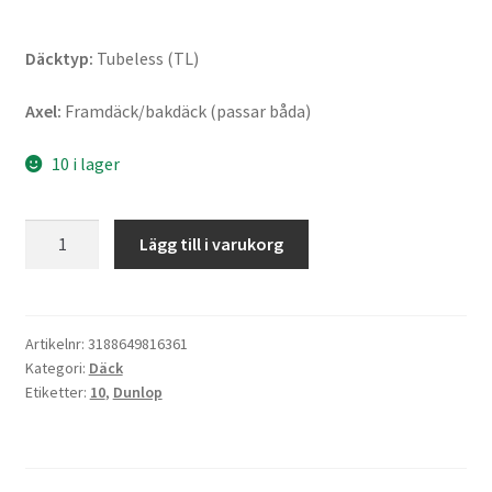
Däcktyp:
Tubeless (TL)
Axel:
Framdäck/bakdäck (passar båda)
10 i lager
Dunlop
Lägg till i varukorg
ScootSmart
120/70
-
10
Artikelnr:
3188649816361
Kategori:
Däck
54L
Etiketter:
10
,
Dunlop
TL
(fram/bak)
mängd