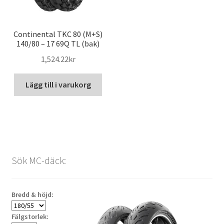
Continental TKC 80 (M+S)
140/80 – 17 69Q TL (bak)
1,524.22kr
Lägg till i varukorg
Sök MC-däck:
Bredd & höjd:
Fälgstorlek: