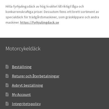
Hitta fyrhjulingsdäck av hög kvalitet till riktigt låga och
konkurrenskraftiga priser. Dessutom finns ett brett sortiment av
specialdäck för trädgårdsmaskiner, som gräsklippare och andra
maskiner.
https://fyrhjulingdack.se
Motorcykeldäck
Beställning
Returer och återbetalningar
Avbryt beställning
My Account
Integritetspolicy