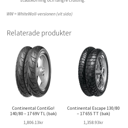
stadskörning och längre cruising.
WW = WhiteWall-versionen (vit sida)
Relaterade produkter
Continental ContiGo!
Continental Escape 130/80
140/80 – 17 69V TL (bak)
– 17 65S TT (bak)
1,806.13kr
1,358.93kr