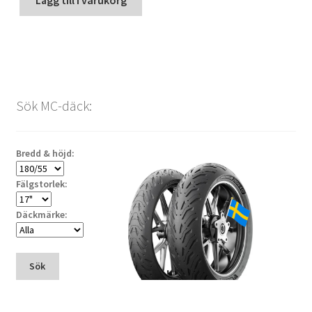
Sök MC-däck:
Bredd & höjd:
Fälgstorlek:
Däckmärke:
Sök