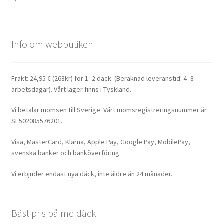
Info om webbutiken
Frakt: 24,95 € (268kr) för 1–2 däck. (Beräknad leveranstid: 4–8
arbetsdagar). Vårt lager finns i Tyskland.
Vi betalar momsen till Sverige. Vårt momsregistreringsnummer är
SE502085576201.
Visa, MasterCard, Klarna, Apple Pay, Google Pay, MobilePay,
svenska banker och banköverföring.
Vi erbjuder endast nya däck, inte äldre än 24 månader.
Bäst pris på mc-däck