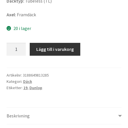
Däcktyp:
Tubeless (TL)
Axel:
Framdäck
20 i lager
Dunlop
Lägg till i varukorg
D
401
H/D
WWW
Artikelnr:
3188649813285
Kategori:
Däck
100/90
Etiketter:
19
,
Dunlop
-
19
57H
TL
Beskrivning
(fram)
mängd