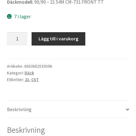
Däckmodell:
90/90 – 21 54M CM-731 FRONT TT
7 i lager
CST
Lägg till i varukorg
90/90
-
21
54M
Artikelnr:
6933882539396
Kategori:
Däck
CM-
Etiketter:
21
,
CST
731
TT
(fram)
mängd
Beskrivning
Beskrivning