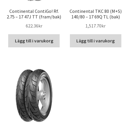
Continental ContiGo! Rf.
Continental TKC 80 (M+S)
2.75 – 17 47J TT (fram/bak)
140/80 – 17 69Q TL (bak)
622.36kr
1,517.70kr
Lägg till i varukorg
Lägg till i varukorg