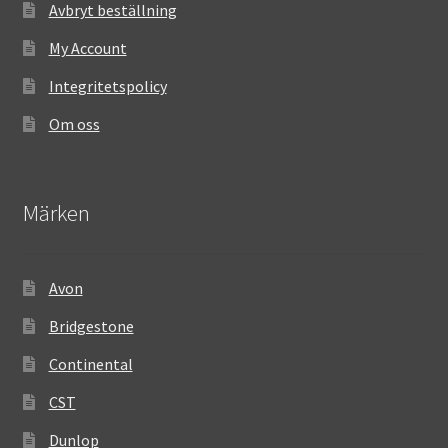
Avbryt beställning
My Account
Integritetspolicy
Om oss
Märken
Avon
Bridgestone
Continental
CST
Dunlop