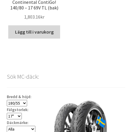
Continental ContiGo!
140/80 – 17 69V TL (bak)
1,803.16kr
Lägg till i varukorg
Sök MC-däck:
Bredd & höjd:
Fälgstorlek:
Däckmärke: