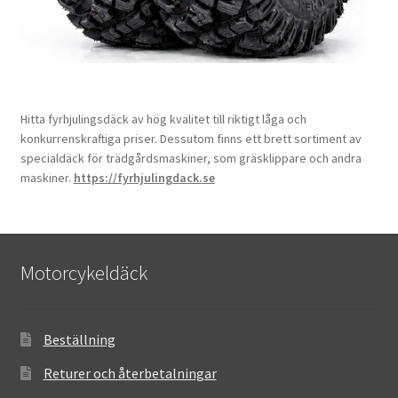
Hitta fyrhjulingsdäck av hög kvalitet till riktigt låga och
konkurrenskraftiga priser. Dessutom finns ett brett sortiment av
specialdäck för trädgårdsmaskiner, som gräsklippare och andra
maskiner.
https://fyrhjulingdack.se
Motorcykeldäck
Beställning
Returer och återbetalningar