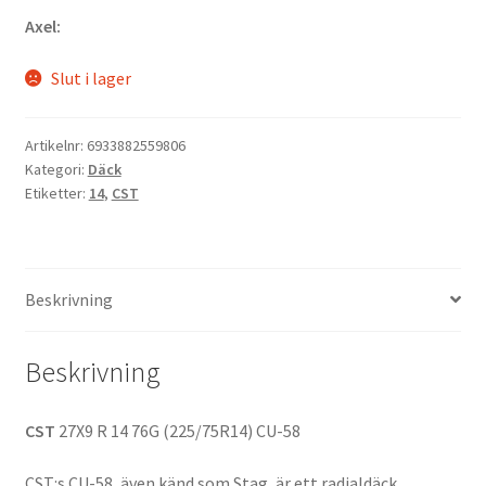
Axel:
Slut i lager
Artikelnr:
6933882559806
Kategori:
Däck
Etiketter:
14
,
CST
Beskrivning
Beskrivning
CST
27X9 R 14 76G (225/75R14) CU-58
CST:s CU-58, även känd som Stag, är ett radialdäck