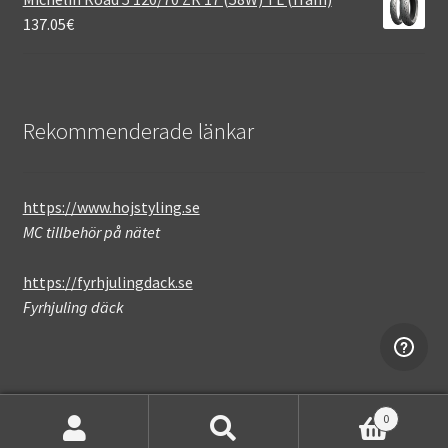
137.05
€
Rekommenderade länkar
https://www.hojstyling.se
MC tillbehör på nätet
https://fyrhjulingdack.se
Fyrhjuling däck
0
Sök
Sök