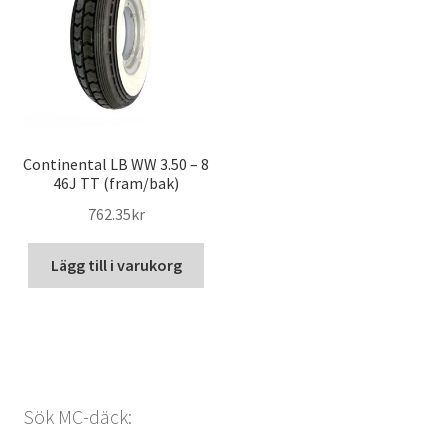
Continental LB WW 3.50 – 8
46J TT (fram/bak)
762.35kr
Lägg till i varukorg
Sök MC-däck: