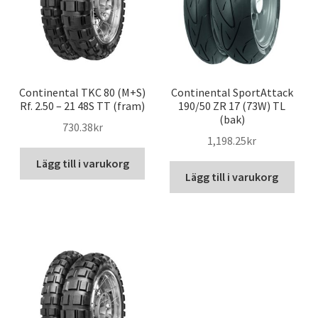
Continental TKC 80 (M+S)
Continental SportAttack
Rf. 2.50 – 21 48S TT (fram)
190/50 ZR 17 (73W) TL
(bak)
730.38kr
1,198.25kr
Lägg till i varukorg
Lägg till i varukorg