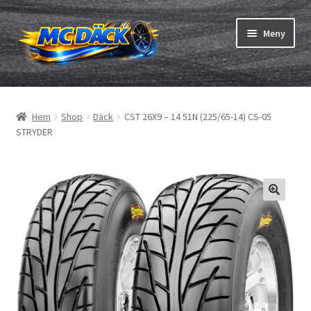
Hoppa
Hoppa
Meny
till
till
navigering
innehåll
Expand
Däck
underm
Hem
Shop
Däck
CST 26X9 – 14 51N (225/65-14) CS-05
Expand
Slangar & fälgband
STRYDER
underm
Beställning
Expand
Däck ABC
underm
Däcktest
Expand
Märken
underm
Om oss