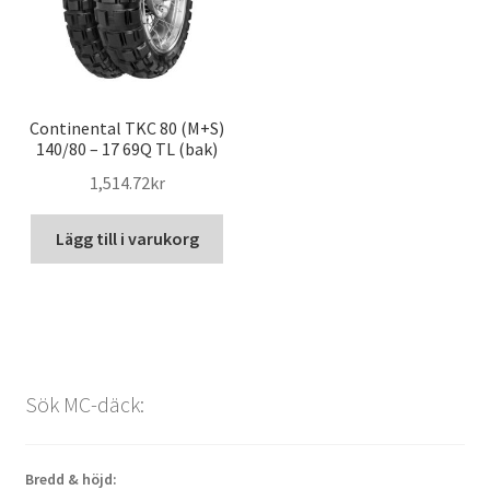
Continental TKC 80 (M+S)
140/80 – 17 69Q TL (bak)
1,514.72kr
Lägg till i varukorg
Sök MC-däck:
Bredd & höjd: