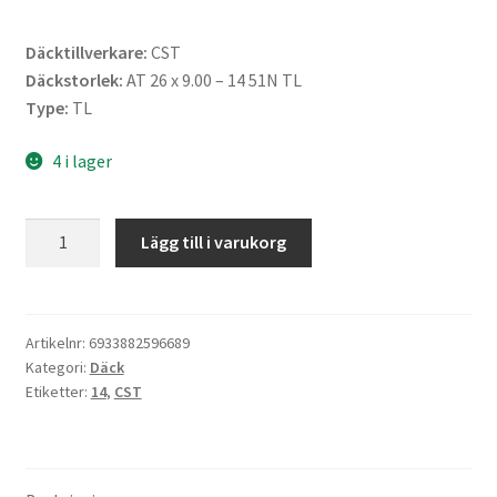
Däcktillverkare:
CST
Däckstorlek:
AT 26 x 9.00 – 14 51N TL
Type:
TL
4 i lager
CST
Lägg till i varukorg
26X9
-
14
51N
Artikelnr:
6933882596689
Kategori:
Däck
(225/65-
Etiketter:
14
,
CST
14)
CS-
05
STRYDER