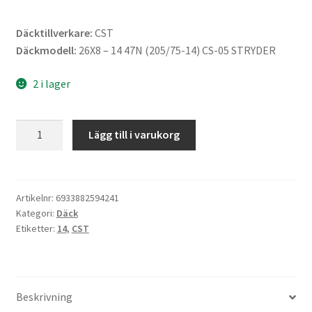
Däcktillverkare:
CST
Däckmodell:
26X8 – 14 47N (205/75-14) CS-05 STRYDER
2 i lager
CST
Lägg till i varukorg
26X8
-
14
47N
Artikelnr:
6933882594241
Kategori:
Däck
(205/75-
Etiketter:
14
,
CST
14)
CS-
05
STRYDER
Beskrivning
mängd