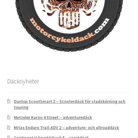
Däcknyheter
Dunlop ScootSmart 2 – Scooterdäck för stadskörning och
touring
Metzeler Karoo 4 Street – adventuredäck
Mitas Enduro Trail-ADV 2 – adventure- och allroaddäck
Continental SportAttack 5 – sportdäck