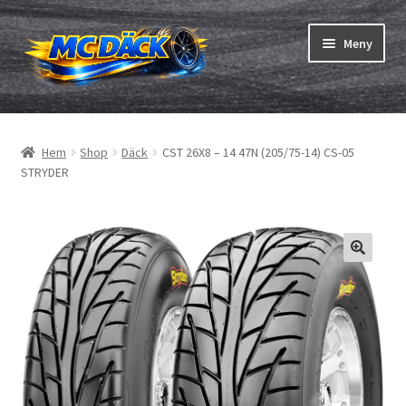
Hoppa
Hoppa
Meny
till
till
navigering
innehåll
Expand
Däck
underm
Hem
Shop
Däck
CST 26X8 – 14 47N (205/75-14) CS-05
Expand
Slangar & fälgband
STRYDER
underm
Beställning
Expand
Däck ABC
underm
Däcktest
Expand
Märken
underm
Om oss