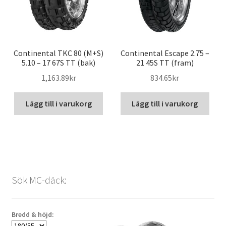
Continental TKC 80 (M+S)
Continental Escape 2.75 –
5.10 – 17 67S TT (bak)
21 45S TT (fram)
1,163.89kr
834.65kr
Lägg till i varukorg
Lägg till i varukorg
Sök MC-däck:
Bredd & höjd: