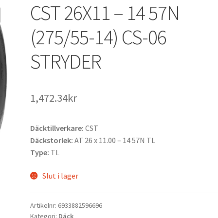
CST 26X11 – 14 57N
(275/55-14) CS-06
STRYDER
1,472.34kr
Däcktillverkare:
CST
Däckstorlek:
AT 26 x 11.00 – 14 57N TL
Type:
TL
Slut i lager
Artikelnr:
6933882596696
Kategori:
Däck