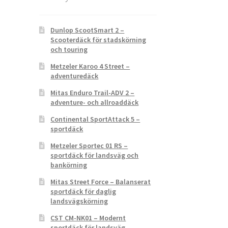
Dunlop ScootSmart 2 –
Scooterdäck för stadskörning
och touring
Metzeler Karoo 4 Street –
adventuredäck
Mitas Enduro Trail-ADV 2 –
adventure- och allroaddäck
Continental SportAttack 5 –
sportdäck
Metzeler Sportec 01 RS –
sportdäck för landsväg och
bankörning
Mitas Street Force – Balanserat
sportdäck för daglig
landsvägskörning
CST CM-NK01 – Modernt
sportdäck för landsväg