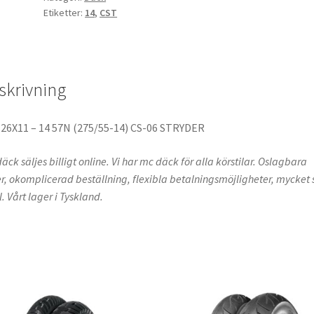
Etiketter:
14
,
CST
skrivning
T
26X11 – 14 57N (275/55-14) CS-06 STRYDER
äck säljes billigt online. Vi har mc däck för alla körstilar. Oslagbara
er, okomplicerad beställning, flexibla betalningsmöjligheter, mycket s
l. Vårt lager i Tyskland.