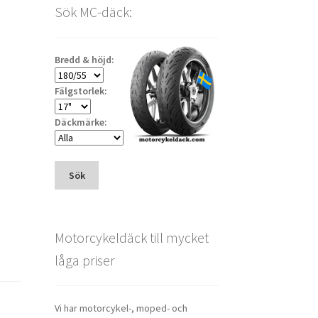
Sök MC-däck:
Bredd & höjd:
Fälgstorlek:
Däckmärke:
Sök
Motorcykeldäck till mycket
låga priser
Vi har motorcykel-, moped- och