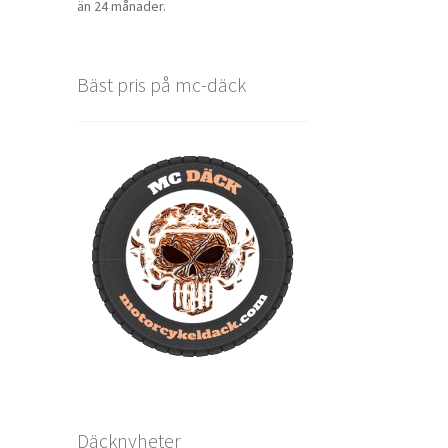
än 24 månader.
Bäst pris på mc-däck
Däcknyheter