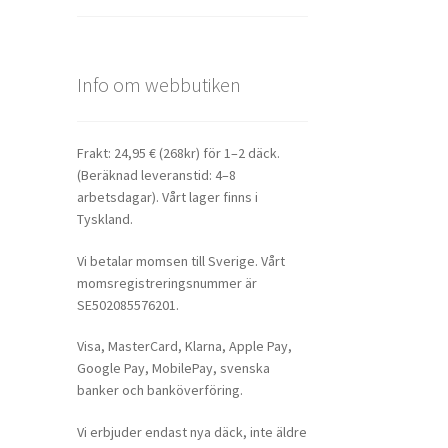
Info om webbutiken
Frakt: 24,95 € (268kr) för 1–2 däck.
(Beräknad leveranstid: 4–8
arbetsdagar). Vårt lager finns i
Tyskland.
Vi betalar momsen till Sverige. Vårt
momsregistreringsnummer är
SE502085576201.
Visa, MasterCard, Klarna, Apple Pay,
Google Pay, MobilePay, svenska
banker och banköverföring.
Vi erbjuder endast nya däck, inte äldre