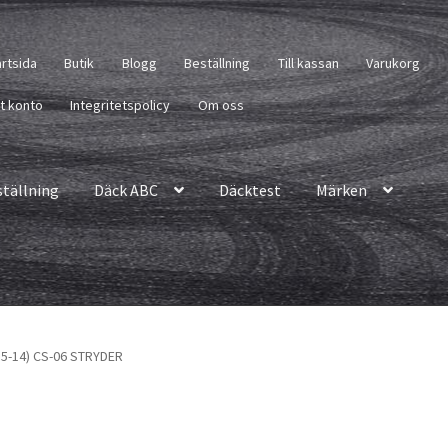
artsida
Butik
Blogg
Beställning
Till kassan
Varukorg
tt konto
Integritetspolicy
Om oss
ställning
Däck ABC
Däcktest
Märken
55-14) CS-06 STRYDER