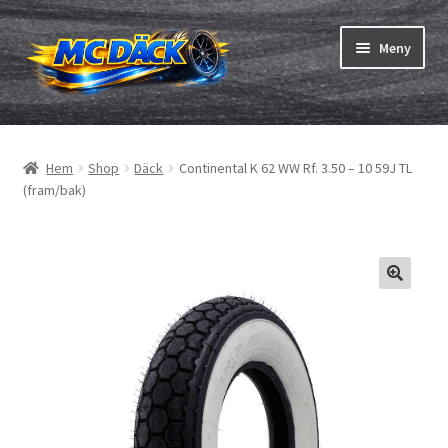
Hoppa
Hoppa
Meny
till
till
navigering
innehåll
Expand
Däck
underm
Hem
Shop
Däck
Continental K 62 WW Rf. 3.50 – 10 59J TL
Expand
Slangar & fälgband
(fram/bak)
underm
Beställning
Expand
Däck ABC
underm
Däcktest
Expand
Märken
underm
Om oss