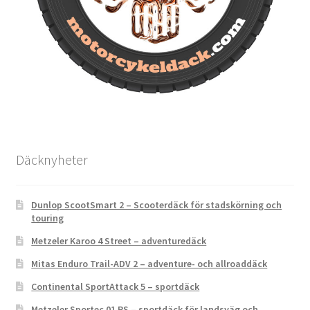
Däcknyheter
Dunlop ScootSmart 2 – Scooterdäck för stadskörning och
touring
Metzeler Karoo 4 Street – adventuredäck
Mitas Enduro Trail-ADV 2 – adventure- och allroaddäck
Continental SportAttack 5 – sportdäck
Metzeler Sportec 01 RS – sportdäck för landsväg och