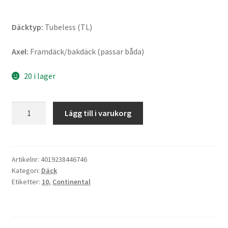
Däcktyp:
Tubeless (TL)
Axel:
Framdäck/bakdäck (passar båda)
20 i lager
Continental
Lägg till i varukorg
K
62
WW
Rf.
Artikelnr:
4019238446746
Kategori:
Däck
3.50
Etiketter:
10
,
Continental
-
10
59J
TL