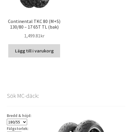
Continental TKC 80 (M+S)
130/80 – 17 65T TL (bak)
1,499.81kr
Lägg till i varukorg
Sök MC-däck:
Bredd & höjd:
Fälgstorlek: