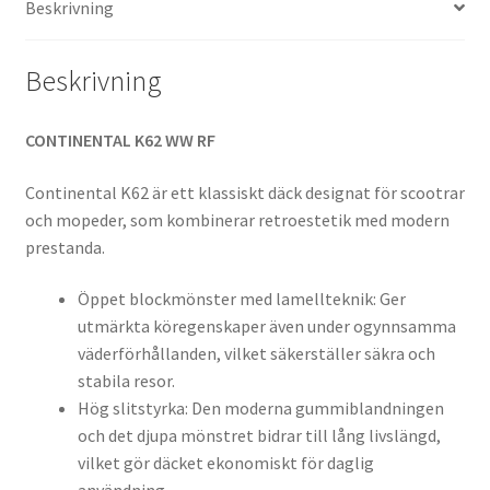
Beskrivning
(fram/bak)
mängd
Beskrivning
CONTINENTAL K62 WW RF
Continental K62 är ett klassiskt däck designat för scootrar
och mopeder, som kombinerar retroestetik med modern
prestanda.
Öppet blockmönster med lamellteknik: Ger
utmärkta köregenskaper även under ogynnsamma
väderförhållanden, vilket säkerställer säkra och
stabila resor.
Hög slitstyrka: Den moderna gummiblandningen
och det djupa mönstret bidrar till lång livslängd,
vilket gör däcket ekonomiskt för daglig