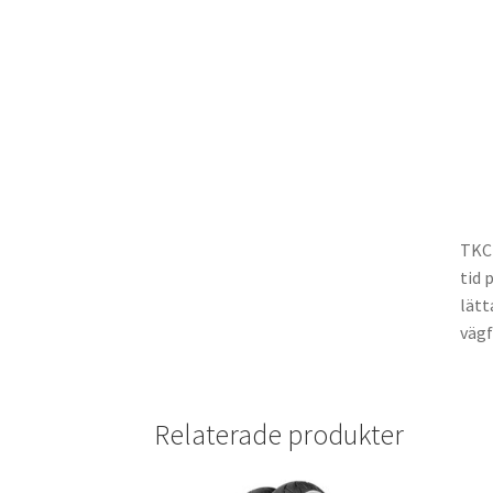
TKC 
tid 
lätt
vägf
Relaterade produkter