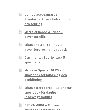
Dunlop ScootSmart 2 –
Scooterdäck för stadskörning
och touring
Metzeler Karoo 4 Street –
adventuredäck
Mitas Enduro Trail-ADV 2 –
adventure- och allroaddäck
Continental SportAttack 5 –
sportdäck
Metzeler Sportec 01 RS –
sportdäck för landsväg och
bankörning
Mitas Street Force – Balanserat
sportdäck för daglig
landsvägskörning
CST CM-NK01 – Modernt
sportdäck för landsväg