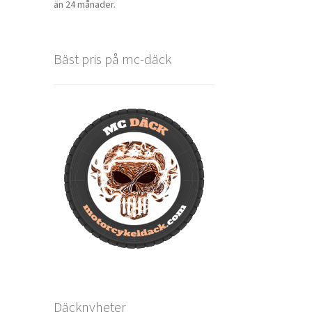
än 24 månader.
Bäst pris på mc-däck
Däcknyheter