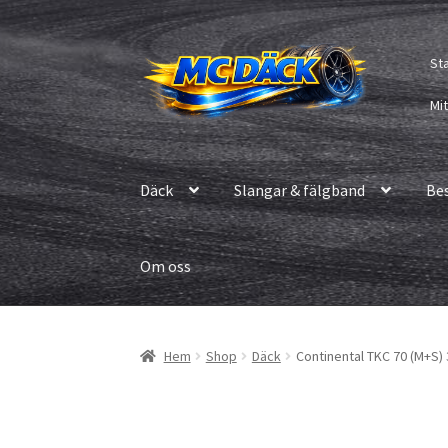
Hoppa
Hoppa
St
till
till
navigering
innehåll
Mi
Däck
Slangar & fälgband
Be
Om oss
Hem
Shop
Däck
Continental TKC 70 (M+S) 