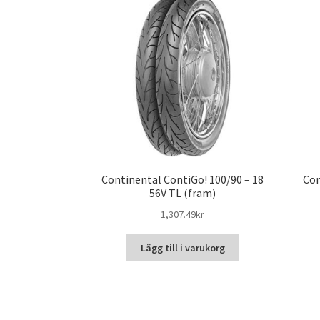
Continental ContiGo! 100/90 – 18
Con
56V TL (fram)
1,307.49kr
Lägg till i varukorg