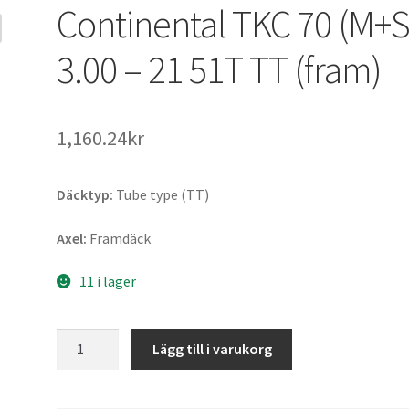
Continental TKC 70 (M+S
3.00 – 21 51T TT (fram)
1,160.24kr
Däcktyp:
Tube type (TT)
Axel:
Framdäck
11 i lager
Continental
Lägg till i varukorg
TKC
70
(M+S)