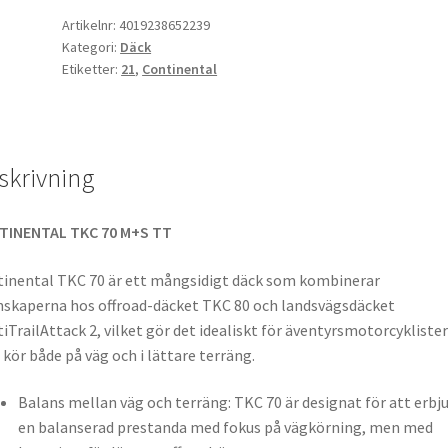
3.00
Artikelnr:
4019238652239
Kategori:
Däck
-
Etiketter:
21
,
Continental
21
51T
TT
(fram)
skrivning
mängd
TINENTAL TKC 70 M+S TT
inental TKC 70 är ett mångsidigt däck som kombinerar
skaperna hos offroad-däcket TKC 80 och landsvägsdäcket
iTrailAttack 2, vilket gör det idealiskt för äventyrsmotorcyklister
kör både på väg och i lättare terräng.
Balans mellan väg och terräng: TKC 70 är designat för att erbj
en balanserad prestanda med fokus på vägkörning, men med