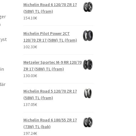
Michelin Road 6 120/70 ZR 17
(58W) TL (fram)
ger
154.10
€
a
Michelin Pilot Power 2CT
tyst
120/70 ZR 17 (58W) TL (fram)
102.33
€
Metzeler Sportec M-9 RR 120/70
in
ZR 17 (58W) TL (fram)
130.03
€
där
Michelin Road 5 120/70 ZR 17
(58W) TL (fram)
137.05
€
Michelin Road 6 180/55 ZR 17
(73W) TL (bak)
197.24
€