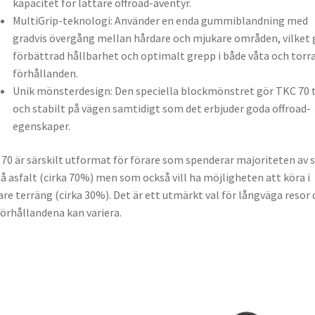
kapacitet för lättare offroad-äventyr.
MultiGrip-teknologi: Använder en enda gummiblandning med
gradvis övergång mellan hårdare och mjukare områden, vilket 
förbättrad hållbarhet och optimalt grepp i både våta och torr
förhållanden.
Unik mönsterdesign: Den speciella blockmönstret gör TKC 70 
och stabilt på vägen samtidigt som det erbjuder goda offroad-
egenskaper.
70 är särskilt utformat för förare som spenderar majoriteten av s
på asfalt (cirka 70%) men som också vill ha möjligheten att köra i
are terräng (cirka 30%). Det är ett utmärkt val för långväga resor 
örhållandena kan variera.