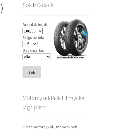
)
Sök MC-däck:
Bredd & höjd:
Fälgstorlek:
Däckmärke:
Sök
Motorcykeldäck till mycket
låga priser
Vi har motorcykel-, moped- och