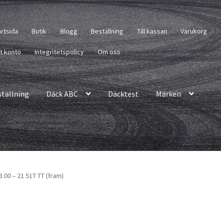
artsida
Butik
Blogg
Beställning
Till kassan
Varukorg
tt konto
Integritetspolicy
Om oss
ställning
Däck ABC
Däcktest
Märken
3.00 – 21 51T TT (fram)