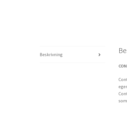
Be
Beskrivning
CON
Cont
egen
Cont
som 