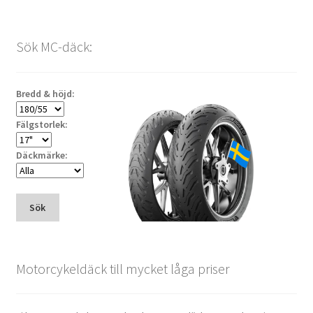
Sök MC-däck:
Bredd & höjd:
Fälgstorlek:
Däckmärke:
Sök
Motorcykeldäck till mycket låga priser