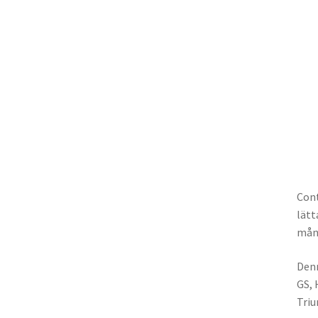
Cont
lätt
mång
Denn
GS, 
Triu