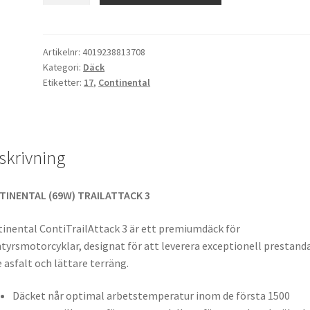
3
160/60
ZR
Artikelnr:
4019238813708
Kategori:
Däck
17
Etiketter:
17
,
Continental
(69W)
TL
(bak)
mängd
skrivning
TINENTAL (69W) TRAILATTACK 3
inental ContiTrailAttack 3 är ett premiumdäck för
tyrsmotorcyklar, designat för att leverera exceptionell prestand
 asfalt och lättare terräng.
Däcket når optimal arbetstemperatur inom de första 1500