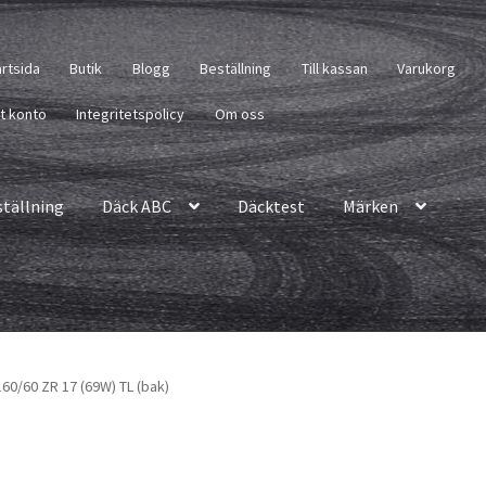
artsida
Butik
Blogg
Beställning
Till kassan
Varukorg
tt konto
Integritetspolicy
Om oss
ställning
Däck ABC
Däcktest
Märken
160/60 ZR 17 (69W) TL (bak)