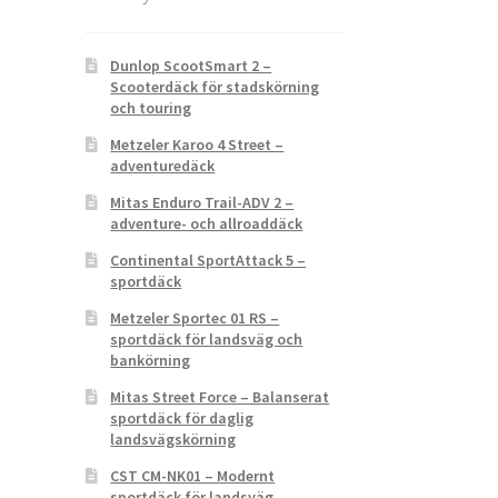
Dunlop ScootSmart 2 –
Scooterdäck för stadskörning
och touring
Metzeler Karoo 4 Street –
adventuredäck
Mitas Enduro Trail-ADV 2 –
adventure- och allroaddäck
Continental SportAttack 5 –
sportdäck
Metzeler Sportec 01 RS –
sportdäck för landsväg och
bankörning
Mitas Street Force – Balanserat
sportdäck för daglig
landsvägskörning
CST CM-NK01 – Modernt
sportdäck för landsväg