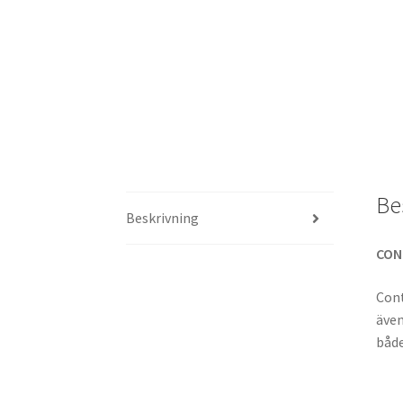
Be
Beskrivning
CON
Cont
även
både