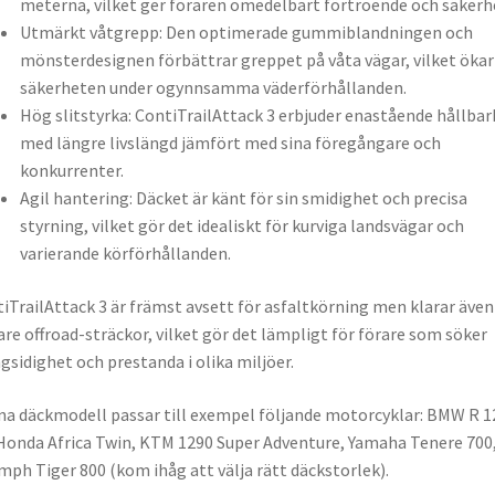
meterna, vilket ger föraren omedelbart förtroende och säkerh
Utmärkt våtgrepp: Den optimerade gummiblandningen och
mönsterdesignen förbättrar greppet på våta vägar, vilket ökar
säkerheten under ogynnsamma väderförhållanden.
Hög slitstyrka: ContiTrailAttack 3 erbjuder enastående hållbar
med längre livslängd jämfört med sina föregångare och
konkurrenter.
Agil hantering: Däcket är känt för sin smidighet och precisa
styrning, vilket gör det idealiskt för kurviga landsvägar och
varierande körförhållanden.
iTrailAttack 3 är främst avsett för asfaltkörning men klarar även
are offroad-sträckor, vilket gör det lämpligt för förare som söker
sidighet och prestanda i olika miljöer.
a däckmodell passar till exempel följande motorcyklar: BMW R 1
Honda Africa Twin, KTM 1290 Super Adventure, Yamaha Tenere 700
mph Tiger 800 (kom ihåg att välja rätt däckstorlek).