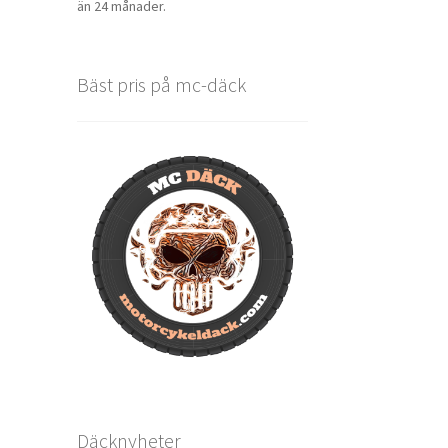
än 24 månader.
Bäst pris på mc-däck
Däcknyheter