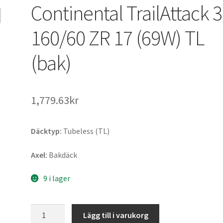
Continental TrailAttack 3
160/60 ZR 17 (69W) TL
(bak)
1,779.63kr
Däcktyp:
Tubeless (TL)
Axel:
Bakdäck
9 i lager
Continental
Lägg till i varukorg
TrailAttack