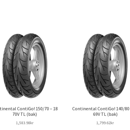
tinental ContiGo! 150/70 – 18
Continental ContiGo! 140/80 
70V TL (bak)
69V TL (bak)
1,583.98kr
1,799.62kr