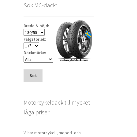
Sök MC-däck:
Bredd & höjd:
Fälgstorlek:
Däckmärke:
Sök
Motorcykeldäck till mycket
låga priser
Vi har motorcykel-, moped- och