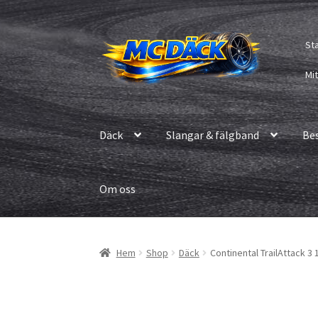
Hoppa
Hoppa
St
till
till
navigering
innehåll
Mi
Däck
Slangar & fälgband
Be
Om oss
Hem
Shop
Däck
Continental TrailAttack 3 