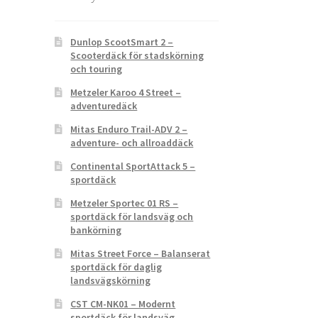
Dunlop ScootSmart 2 –
Scooterdäck för stadskörning
och touring
Metzeler Karoo 4 Street –
adventuredäck
Mitas Enduro Trail-ADV 2 –
adventure- och allroaddäck
Continental SportAttack 5 –
sportdäck
Metzeler Sportec 01 RS –
sportdäck för landsväg och
bankörning
Mitas Street Force – Balanserat
sportdäck för daglig
landsvägskörning
CST CM-NK01 – Modernt
sportdäck för landsväg