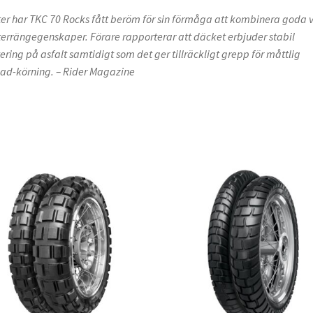
ster har TKC 70 Rocks fått beröm för sin förmåga att kombinera goda 
terrängegenskaper. Förare rapporterar att däcket erbjuder stabil
ering på asfalt samtidigt som det ger tillräckligt grepp för måttlig
oad-körning. – Rider Magazine