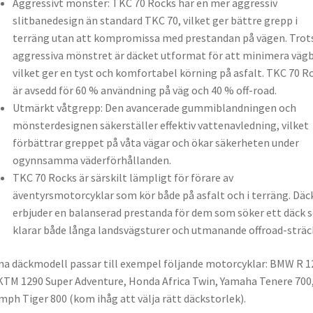
Aggressivt mönster: TKC 70 Rocks har en mer aggressiv
slitbanedesign än standard TKC 70, vilket ger bättre grepp i
terräng utan att kompromissa med prestandan på vägen. Trot
aggressiva mönstret är däcket utformat för att minimera vägb
vilket ger en tyst och komfortabel körning på asfalt. TKC 70 R
är avsedd för 60 % användning på väg och 40 % off-road.
Utmärkt våtgrepp: Den avancerade gummiblandningen och
mönsterdesignen säkerställer effektiv vattenavledning, vilket
förbättrar greppet på våta vägar och ökar säkerheten under
ogynnsamma väderförhållanden.
TKC 70 Rocks är särskilt lämpligt för förare av
äventyrsmotorcyklar som kör både på asfalt och i terräng. Däc
erbjuder en balanserad prestanda för dem som söker ett däck
klarar både långa landsvägsturer och utmanande offroad-sträc
a däckmodell passar till exempel följande motorcyklar: BMW R 1
KTM 1290 Super Adventure, Honda Africa Twin, Yamaha Tenere 700
mph Tiger 800 (kom ihåg att välja rätt däckstorlek).