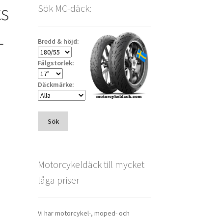
ks
Sök MC-däck:
L
Bredd & höjd:
Fälgstorlek:
Däckmärke:
Sök
Motorcykeldäck till mycket
låga priser
Vi har motorcykel-, moped- och