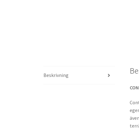
Be
Beskrivning
CON
Cont
egen
även
terr