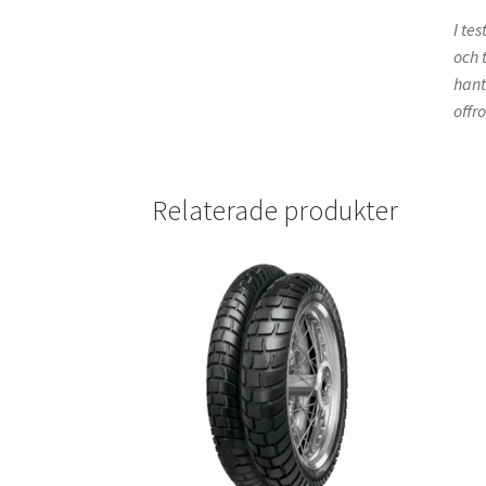
I te
och 
hant
offr
Relaterade produkter