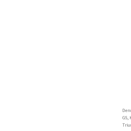
Denn
GS, 
Triu