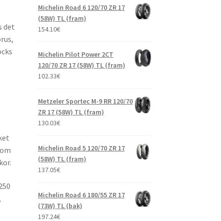
Michelin Road 6 120/70 ZR 17
(58W) TL (fram)
s det
154.10
€
rus,
ocks
Michelin Pilot Power 2CT
120/70 ZR 17 (58W) TL (fram)
102.33
€
Metzeler Sportec M-9 RR 120/70
ZR 17 (58W) TL (fram)
130.03
€
ket
Michelin Road 5 120/70 ZR 17
 som
(58W) TL (fram)
kor.
137.05
€
250
Michelin Road 6 180/55 ZR 17
,
(73W) TL (bak)
197.24
€