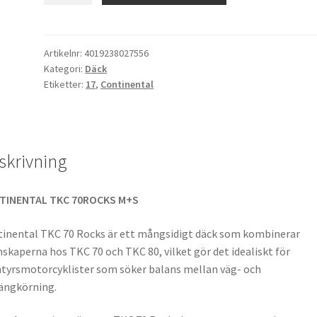
70
Rocks
(M+S)
Artikelnr:
4019238027556
Kategori:
Däck
150/70
Etiketter:
17
,
Continental
R
17
69S
TL
skrivning
(bak)
mängd
TINENTAL TKC 70ROCKS M+S
inental TKC 70 Rocks är ett mångsidigt däck som kombinerar
skaperna hos TKC 70 och TKC 80, vilket gör det idealiskt för
tyrsmotorcyklister som söker balans mellan väg- och
ängkörning.