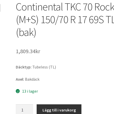
Continental TKC 70 Roc
(M+S) 150/70 R 17 69S T
(bak)
1,809.34kr
Däcktyp:
Tubeless (TL)
Axel:
Bakdäck
13 i lager
Continental
Lägg till i varukorg
TKC