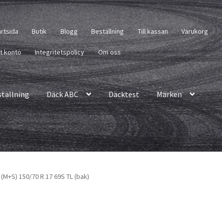
artsida
Butik
Blogg
Beställning
Till kassan
Varukorg
tt konto
Integritetspolicy
Om oss
ställning
Däck ABC
Däcktest
Märken
(M+S) 150/70 R 17 69S TL (bak)