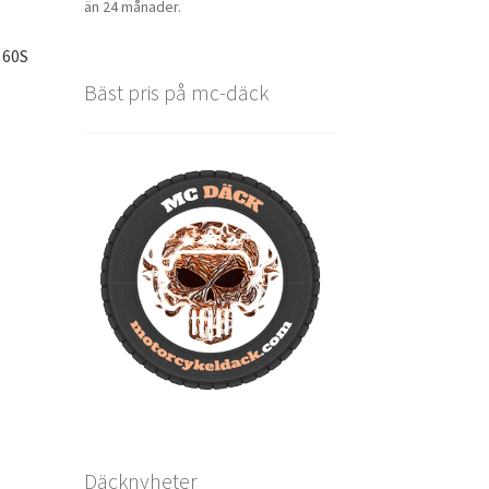
än 24 månader.
 60S
Bäst pris på mc-däck
Däcknyheter