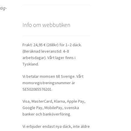
väg-
Info om webbutiken
Frakt: 24,95 € (268kr) för 1–2 däck.
(Beräknad leveranstid: 4–8
arbetsdagar). Vårt lager finns i
Tyskland.
Vi betalar momsen till Sverige. Vårt
momsregistreringsnummer är
SE502085576201.
Visa, MasterCard, Klarna, Apple Pay,
Google Pay, MobilePay, svenska
banker och banköverföring.
Vi erbjuder endast nya däck, inte äldre