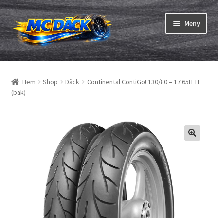
Hoppa
Hoppa
Meny
till
till
navigering
innehåll
Expand
Däck
underm
Hem
Shop
Däck
Continental ContiGo! 130/80 – 17 65H TL
Expand
Slangar & fälgband
(bak)
underm
Beställning
Expand
Däck ABC
underm
Däcktest
Expand
Märken
underm
Om oss