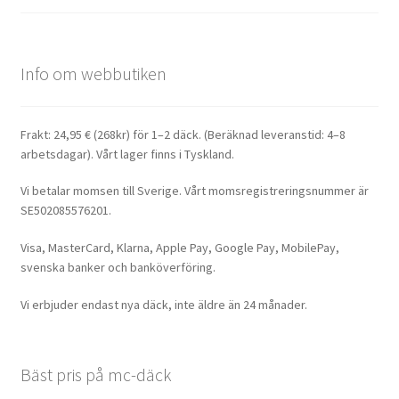
Info om webbutiken
Frakt: 24,95 € (268kr) för 1–2 däck. (Beräknad leveranstid: 4–8
arbetsdagar). Vårt lager finns i Tyskland.
Vi betalar momsen till Sverige. Vårt momsregistreringsnummer är
SE502085576201.
Visa, MasterCard, Klarna, Apple Pay, Google Pay, MobilePay,
svenska banker och banköverföring.
Vi erbjuder endast nya däck, inte äldre än 24 månader.
Bäst pris på mc-däck