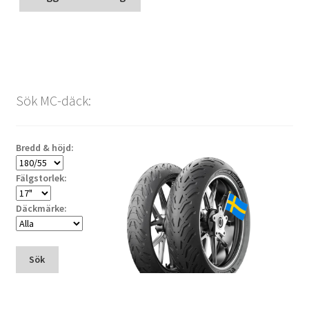
Sök MC-däck:
Bredd & höjd:
Fälgstorlek:
Däckmärke:
Sök