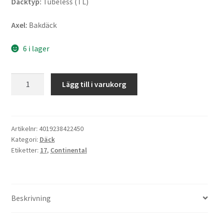
Däcktyp:
Tubeless (TL)
Axel:
Bakdäck
6 i lager
Continental
Lägg till i varukorg
ContiGo!
130/80
-
17
Artikelnr:
4019238422450
Kategori:
Däck
65H
Etiketter:
17
,
Continental
TL
(bak)
mängd
Beskrivning