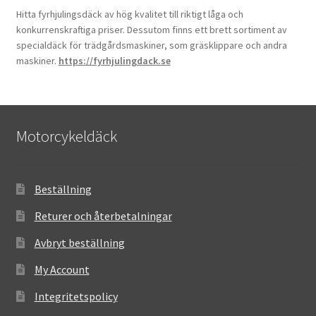
Hitta fyrhjulingsdäck av hög kvalitet till riktigt låga och
konkurrenskraftiga priser. Dessutom finns ett brett sortiment av
specialdäck för trädgårdsmaskiner, som gräsklippare och andra
maskiner.
https://fyrhjulingdack.se
Motorcykeldäck
Beställning
Returer och återbetalningar
Avbryt beställning
My Account
Integritetspolicy