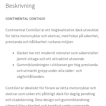
Beskrivning
CONTINENTAL CONTIGO!
Continental ContiGo! är ett högkvalitativt däck utvecklat
för lätta motorcyklar och skotrar, med fokus på säkerhet,
prestanda och hållbarhet i urbana miljöer.
Däcket har ett modernt mönster som säkerställer
jämnt slitage och ett attraktivt utseende.
Gummiblandningen i slitbanan ger hög prestanda
och utmärkt grepp under alla väder- och
vägförhållanden.
ContiGo! är idealiskt för förare av lätta motorcyklar och
skotrar som söker ett pålitligt däck för daglig pendling
och stadskörning. Dess design och gummiblandning
säkerställer säkerhet och komfort under varierande