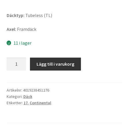
Däcktyp:
Tubeless (TL)
Axel:
Framdäck
11 i lager
Continental
Lägg till i varukorg
Motion
Z
120/70
ZR
Artikelnr:
4019238451276
Kategori:
Däck
17
Etiketter:
17
,
Continental
(58W)
TL
(fram)
mängd