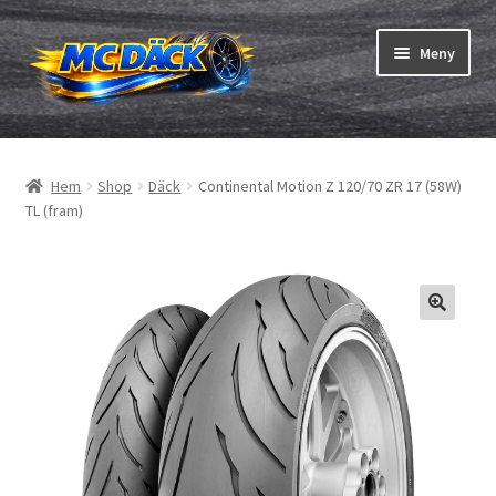
Hoppa
Hoppa
Meny
till
till
navigering
innehåll
Expand
Däck
underm
Hem
Shop
Däck
Continental Motion Z 120/70 ZR 17 (58W)
Expand
Slangar & fälgband
TL (fram)
underm
Beställning
Expand
Däck ABC
underm
Däcktest
Expand
Märken
underm
Om oss