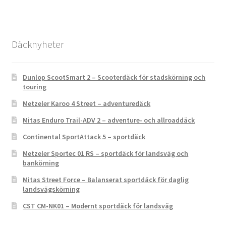
Däcknyheter
Dunlop ScootSmart 2 – Scooterdäck för stadskörning och
touring
Metzeler Karoo 4 Street – adventuredäck
Mitas Enduro Trail-ADV 2 – adventure- och allroaddäck
Continental SportAttack 5 – sportdäck
Metzeler Sportec 01 RS – sportdäck för landsväg och
bankörning
Mitas Street Force – Balanserat sportdäck för daglig
landsvägskörning
CST CM-NK01 – Modernt sportdäck för landsväg