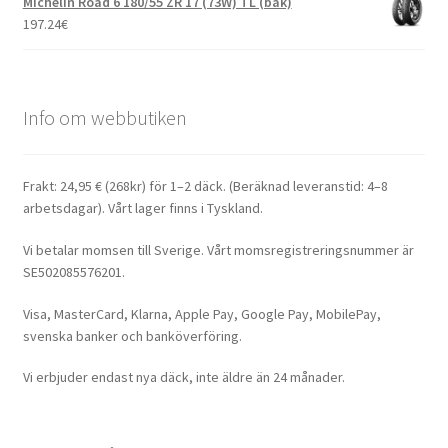
Michelin Road 6 180/55 ZR 17 (73W) TL (bak)
197.24
€
Info om webbutiken
Frakt: 24,95 € (268kr) för 1–2 däck. (Beräknad leveranstid: 4–8
arbetsdagar). Vårt lager finns i Tyskland.
Vi betalar momsen till Sverige. Vårt momsregistreringsnummer är
SE502085576201.
Visa, MasterCard, Klarna, Apple Pay, Google Pay, MobilePay,
svenska banker och banköverföring.
Vi erbjuder endast nya däck, inte äldre än 24 månader.