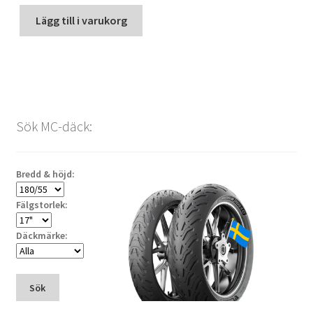
Lägg till i varukorg
Sök MC-däck:
Bredd & höjd:
Fälgstorlek:
Däckmärke:
Sök