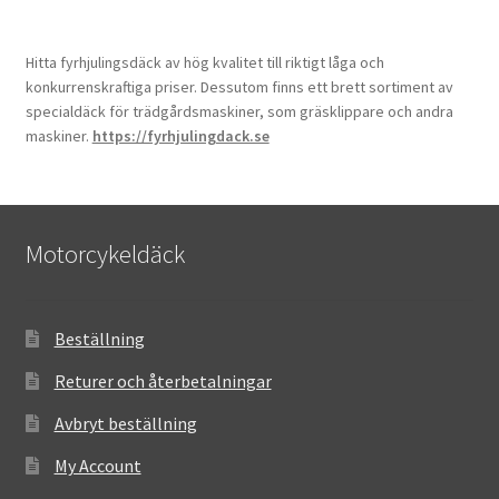
Hitta fyrhjulingsdäck av hög kvalitet till riktigt låga och
konkurrenskraftiga priser. Dessutom finns ett brett sortiment av
specialdäck för trädgårdsmaskiner, som gräsklippare och andra
maskiner.
https://fyrhjulingdack.se
Motorcykeldäck
Beställning
Returer och återbetalningar
Avbryt beställning
My Account