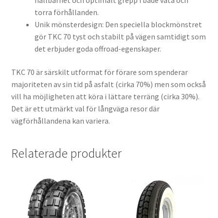
hållbarhet och optimalt grepp i både våta och
torra förhållanden.
Unik mönsterdesign: Den speciella blockmönstret
gör TKC 70 tyst och stabilt på vägen samtidigt som
det erbjuder goda offroad-egenskaper.
TKC 70 är särskilt utformat för förare som spenderar
majoriteten av sin tid på asfalt (cirka 70%) men som också
vill ha möjligheten att köra i lättare terräng (cirka 30%).
Det är ett utmärkt val för långväga resor där
vägförhållandena kan variera.
Relaterade produkter