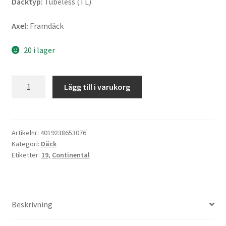
Däcktyp:
Tubeless (TL)
Axel:
Framdäck
20 i lager
Continental
Lägg till i varukorg
TKC
70
(M+S)
120/70
Artikelnr:
4019238653076
Kategori:
Däck
R
Etiketter:
19
,
Continental
19
60V
TL
(fram)
Beskrivning
mängd