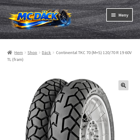
Hoppa
Hoppa
Meny
till
till
navigering
innehåll
Expand
Däck
underm
Hem
Shop
Däck
Continental TKC 70 (M+S) 120/70 R 19 60V
Expand
Slangar & fälgband
TL (fram)
underm
Beställning
Expand
Däck ABC
underm
Däcktest
Expand
Märken
underm
Om oss