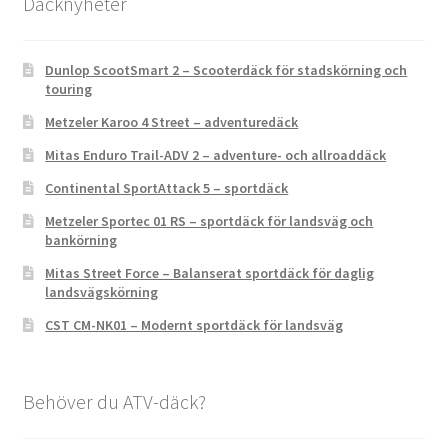
Däcknyheter
Dunlop ScootSmart 2 – Scooterdäck för stadskörning och
touring
Metzeler Karoo 4 Street – adventuredäck
Mitas Enduro Trail-ADV 2 – adventure- och allroaddäck
Continental SportAttack 5 – sportdäck
Metzeler Sportec 01 RS – sportdäck för landsväg och
bankörning
Mitas Street Force – Balanserat sportdäck för daglig
landsvägskörning
CST CM-NK01 – Modernt sportdäck för landsväg
Behöver du ATV-däck?