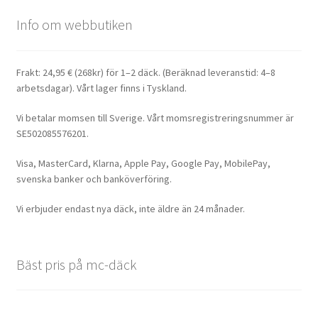
Info om webbutiken
Frakt: 24,95 € (268kr) för 1–2 däck. (Beräknad leveranstid: 4–8
arbetsdagar). Vårt lager finns i Tyskland.
Vi betalar momsen till Sverige. Vårt momsregistreringsnummer är
SE502085576201.
Visa, MasterCard, Klarna, Apple Pay, Google Pay, MobilePay,
svenska banker och banköverföring.
Vi erbjuder endast nya däck, inte äldre än 24 månader.
Bäst pris på mc-däck