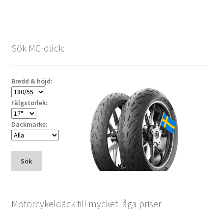
Sök MC-däck:
Bredd & höjd:
Fälgstorlek:
Däckmärke:
Sök
Motorcykeldäck till mycket låga priser