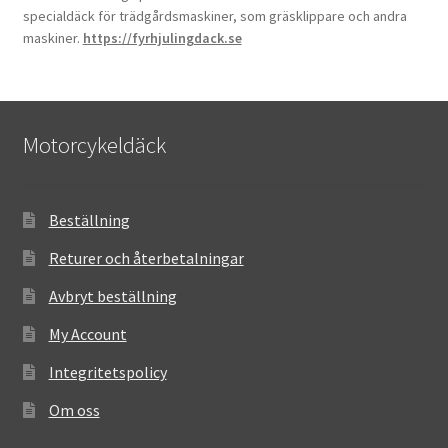
specialdäck för trädgårdsmaskiner, som gräsklippare och andra
maskiner.
https://fyrhjulingdack.se
Motorcykeldäck
Beställning
Returer och återbetalningar
Avbryt beställning
My Account
Integritetspolicy
Om oss