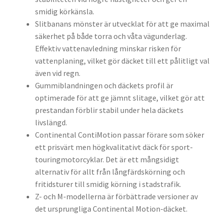
smidig körkänsla.
Slitbanans mönster är utvecklat för att ge maximal
säkerhet på både torra och våta vägunderlag.
Effektiv vattenavledning minskar risken för
vattenplaning, vilket gör däcket till ett pålitligt val
även vid regn.
Gummiblandningen och däckets profil är
optimerade för att ge jämnt slitage, vilket gör att
prestandan förblir stabil under hela däckets
livslängd.
Continental ContiMotion passar förare som söker
ett prisvärt men högkvalitativt däck för sport-
touringmotorcyklar. Det är ett mångsidigt
alternativ för allt från långfärdskörning och
fritidsturer till smidig körning i stadstrafik.
Z- och M-modellerna är förbättrade versioner av
det ursprungliga Continental Motion-däcket.