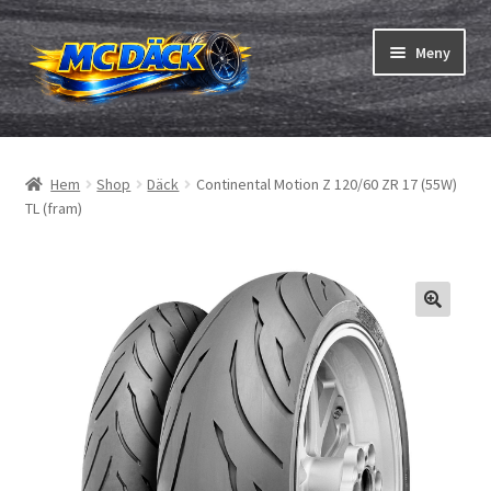
Hoppa
Hoppa
Meny
till
till
navigering
innehåll
Expand
Däck
underm
Hem
Shop
Däck
Continental Motion Z 120/60 ZR 17 (55W)
Expand
Slangar & fälgband
TL (fram)
underm
Beställning
Expand
Däck ABC
underm
Däcktest
Expand
Märken
underm
Om oss