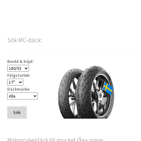
Sök MC-däck:
Bredd & höjd:
Fälgstorlek:
Däckmärke:
Sök
Motorcykeldäck till mycket låga priser