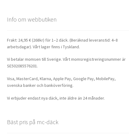
Info om webbutiken
Frakt: 24,95 € (268kr) för 1–2 däck. (Beräknad leveranstid: 4–8
arbetsdagar). Vårt lager finns i Tyskland.
Vi betalar momsen till Sverige. Vårt momsregistreringsnummer är
SE502085576201.
Visa, MasterCard, Klarna, Apple Pay, Google Pay, MobilePay,
svenska banker och banköverföring.
Vi erbjuder endast nya däck, inte äldre än 24 månader.
Bäst pris på mc-däck