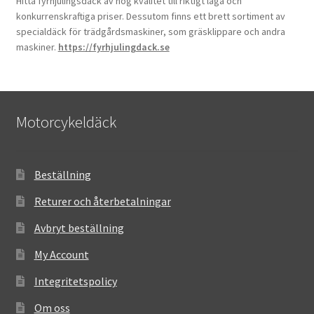
Hitta fyrhjulingsdäck av hög kvalitet till riktigt låga och
konkurrenskraftiga priser. Dessutom finns ett brett sortiment av
specialdäck för trädgårdsmaskiner, som gräsklippare och andra
maskiner.
https://fyrhjulingdack.se
Motorcykeldäck
Beställning
Returer och återbetalningar
Avbryt beställning
My Account
Integritetspolicy
Om oss