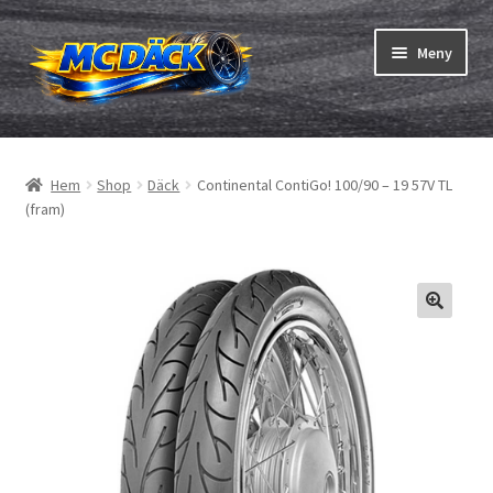
Hoppa
Hoppa
Meny
till
till
navigering
innehåll
Expand
Däck
underm
Hem
Shop
Däck
Continental ContiGo! 100/90 – 19 57V TL
Expand
Slangar & fälgband
(fram)
underm
Beställning
Expand
Däck ABC
underm
Däcktest
Expand
Märken
underm
Om oss