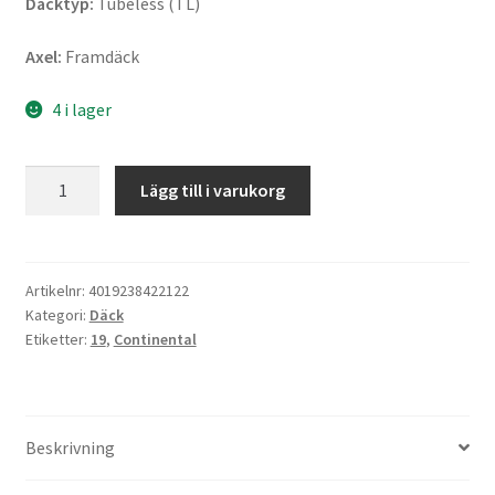
Däcktyp:
Tubeless (TL)
Axel:
Framdäck
4 i lager
Continental
Lägg till i varukorg
ContiGo!
100/90
-
19
Artikelnr:
4019238422122
Kategori:
Däck
57V
Etiketter:
19
,
Continental
TL
(fram)
mängd
Beskrivning