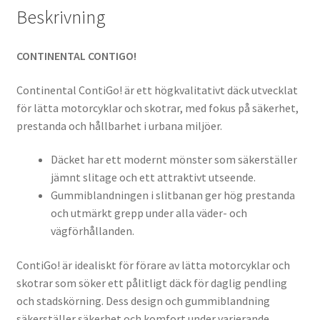
Beskrivning
CONTINENTAL CONTIGO!
Continental ContiGo! är ett högkvalitativt däck utvecklat
för lätta motorcyklar och skotrar, med fokus på säkerhet,
prestanda och hållbarhet i urbana miljöer.
Däcket har ett modernt mönster som säkerställer
jämnt slitage och ett attraktivt utseende.
Gummiblandningen i slitbanan ger hög prestanda
och utmärkt grepp under alla väder- och
vägförhållanden.
ContiGo! är idealiskt för förare av lätta motorcyklar och
skotrar som söker ett pålitligt däck för daglig pendling
och stadskörning. Dess design och gummiblandning
säkerställer säkerhet och komfort under varierande