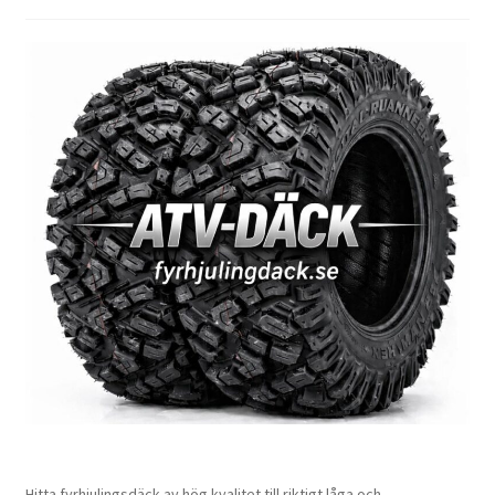
Hitta fyrhjulingsdäck av hög kvalitet till riktigt låga och