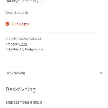
Däcktyp:
Tubeless (TL)
Axel:
Bakdäck
Slut i lager
Artikelnr:
3286340218115
Kategori:
Däck
Etiketter:
16
,
Bridgestone
Beskrivning
Beskrivning
BRIDGESTONE G 852 G