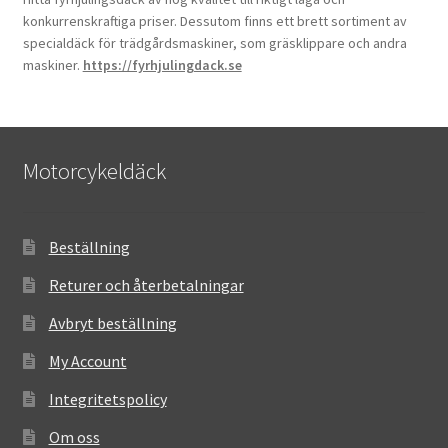
konkurrenskraftiga priser. Dessutom finns ett brett sortiment av
specialdäck för trädgårdsmaskiner, som gräsklippare och andra
maskiner.
https://fyrhjulingdack.se
Motorcykeldäck
Beställning
Returer och återbetalningar
Avbryt beställning
My Account
Integritetspolicy
Om oss