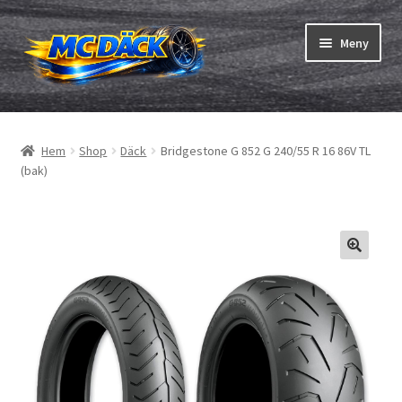
Hoppa
Hoppa
Meny
till
till
navigering
innehåll
Expand
Däck
underm
Hem
Shop
Däck
Bridgestone G 852 G 240/55 R 16 86V TL
Expand
Slangar & fälgband
(bak)
underm
Beställning
Expand
Däck ABC
underm
Däcktest
Expand
Märken
underm
Om oss