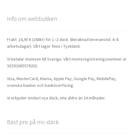
Info om webbutiken
Frakt: 24,95 € (268kr) för 1–2 däck. (Beräknad leveranstid: 4–8
arbetsdagar). Vårt lager finns i Tyskland.
Vi betalar momsen till Sverige. Vårt momsregistreringsnummer är
SE502085576201.
Visa, MasterCard, Klarna, Apple Pay, Google Pay, MobilePay,
svenska banker och banköverföring.
Vi erbjuder endast nya däck, inte äldre än 24 månader.
Bäst pris på mc-däck