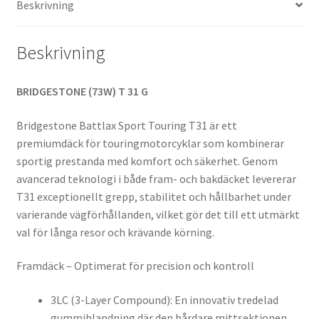
Beskrivning
mängd
Beskrivning
BRIDGESTONE (73W) T 31 G
Bridgestone Battlax Sport Touring T31 är ett
premiumdäck för touringmotorcyklar som kombinerar
sportig prestanda med komfort och säkerhet. Genom
avancerad teknologi i både fram- och bakdäcket levererar
T31 exceptionellt grepp, stabilitet och hållbarhet under
varierande vägförhållanden, vilket gör det till ett utmärkt
val för långa resor och krävande körning.
Framdäck – Optimerat för precision och kontroll
3LC (3-Layer Compound): En innovativ tredelad
gummiblandning där den hårdare mittsektionen