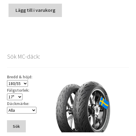
Lägg till i varukorg
Sök MC-däck:
Bredd & höjd:
Fälgstorlek:
Däckmärke:
Sök