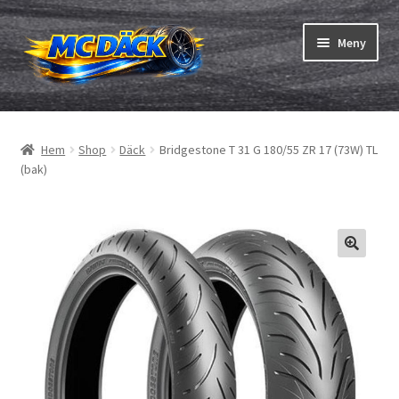
Hoppa
Hoppa
Meny
till
till
navigering
innehåll
Expand
Däck
underm
Hem
Shop
Däck
Bridgestone T 31 G 180/55 ZR 17 (73W) TL
Expand
Slangar & fälgband
(bak)
underm
Beställning
Expand
Däck ABC
underm
Däcktest
Expand
Märken
underm
Om oss