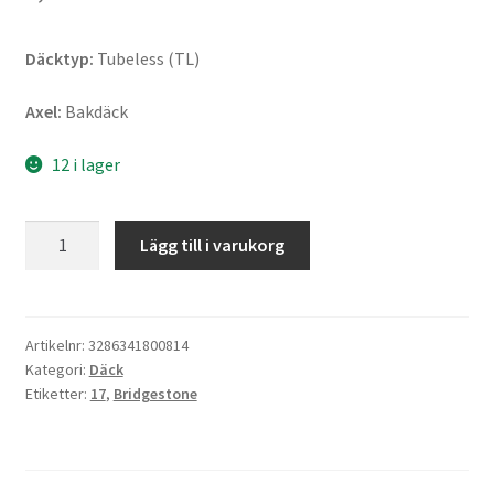
Däcktyp:
Tubeless (TL)
Axel:
Bakdäck
12 i lager
Bridgestone
Lägg till i varukorg
T
31
G
180/55
Artikelnr:
3286341800814
Kategori:
Däck
ZR
Etiketter:
17
,
Bridgestone
17
(73W)
TL
(bak)