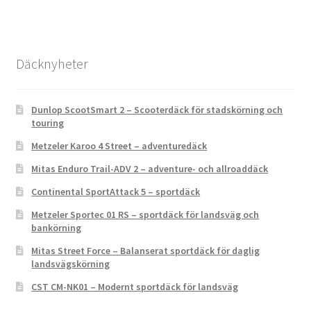
Däcknyheter
Dunlop ScootSmart 2 – Scooterdäck för stadskörning och
touring
Metzeler Karoo 4 Street – adventuredäck
Mitas Enduro Trail-ADV 2 – adventure- och allroaddäck
Continental SportAttack 5 – sportdäck
Metzeler Sportec 01 RS – sportdäck för landsväg och
bankörning
Mitas Street Force – Balanserat sportdäck för daglig
landsvägskörning
CST CM-NK01 – Modernt sportdäck för landsväg