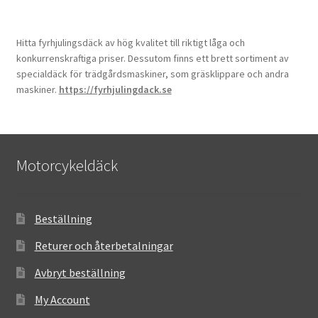
Hitta fyrhjulingsdäck av hög kvalitet till riktigt låga och
konkurrenskraftiga priser. Dessutom finns ett brett sortiment av
specialdäck för trädgårdsmaskiner, som gräsklippare och andra
maskiner.
https://fyrhjulingdack.se
Motorcykeldäck
Beställning
Returer och återbetalningar
Avbryt beställning
My Account