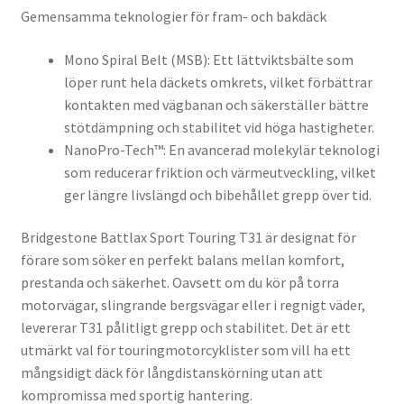
Gemensamma teknologier för fram- och bakdäck
Mono Spiral Belt (MSB): Ett lättviktsbälte som
löper runt hela däckets omkrets, vilket förbättrar
kontakten med vägbanan och säkerställer bättre
stötdämpning och stabilitet vid höga hastigheter.
NanoPro-Tech™: En avancerad molekylär teknologi
som reducerar friktion och värmeutveckling, vilket
ger längre livslängd och bibehållet grepp över tid.
Bridgestone Battlax Sport Touring T31 är designat för
förare som söker en perfekt balans mellan komfort,
prestanda och säkerhet. Oavsett om du kör på torra
motorvägar, slingrande bergsvägar eller i regnigt väder,
levererar T31 pålitligt grepp och stabilitet. Det är ett
utmärkt val för touringmotorcyklister som vill ha ett
mångsidigt däck för långdistanskörning utan att
kompromissa med sportig hantering.