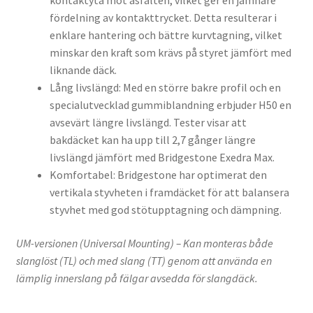
kontaktyta mot asfalten, vilket ger en jämnare
fördelning av kontakttrycket. Detta resulterar i
enklare hantering och bättre kurvtagning, vilket
minskar den kraft som krävs på styret jämfört med
liknande däck.
Lång livslängd: Med en större bakre profil och en
specialutvecklad gummiblandning erbjuder H50 en
avsevärt längre livslängd. Tester visar att
bakdäcket kan ha upp till 2,7 gånger längre
livslängd jämfört med Bridgestone Exedra Max.
Komfortabel: Bridgestone har optimerat den
vertikala styvheten i framdäcket för att balansera
styvhet med god stötupptagning och dämpning.
UM-versionen (Universal Mounting) – Kan monteras både
slanglöst (TL) och med slang (TT) genom att använda en
lämplig innerslang på fälgar avsedda för slangdäck.