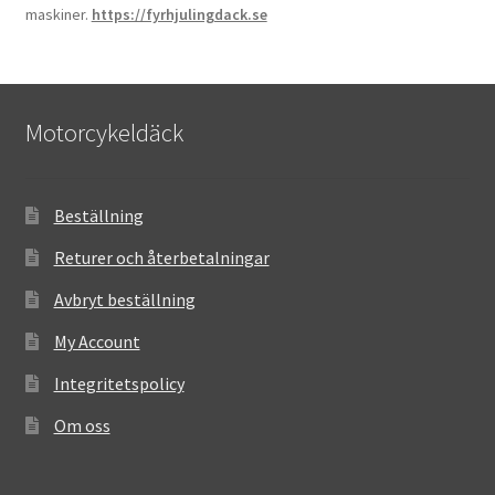
maskiner.
https://fyrhjulingdack.se
Motorcykeldäck
Beställning
Returer och återbetalningar
Avbryt beställning
My Account
Integritetspolicy
Om oss