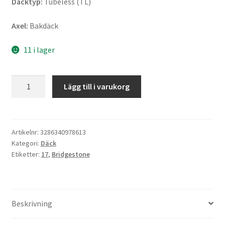
Däcktyp:
Tubeless (TL)
Axel:
Bakdäck
11 i lager
Bridgestone
Lägg till i varukorg
H
50
160/70
B
Artikelnr:
3286340978613
Kategori:
Däck
17
Etiketter:
17
,
Bridgestone
73V
TL
(bak)
mängd
Beskrivning