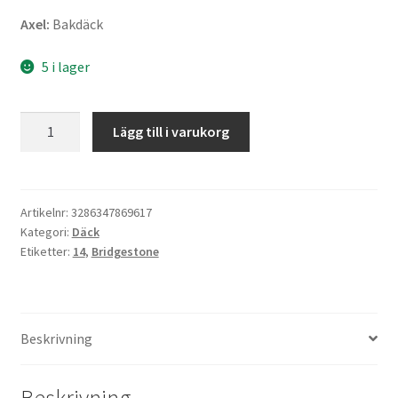
Axel:
Bakdäck
5 i lager
Bridgestone
Lägg till i varukorg
B02
pro
150/70
-
Artikelnr:
3286347869617
Kategori:
Däck
14
Etiketter:
14
,
Bridgestone
66S
TL
(bak)
mängd
Beskrivning