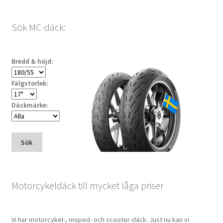
Sök MC-däck:
Bredd & höjd:
Fälgstorlek:
Däckmärke:
Sök
Motorcykeldäck till mycket låga priser
Vi har motorcykel-, moped- och scooter-däck. Just nu kan vi