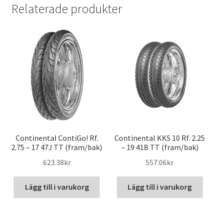
Relaterade produkter
Continental ContiGo! Rf.
Continental KKS 10 Rf. 2.25
2.75 – 17 47J TT (fram/bak)
– 19 41B TT (fram/bak)
623.38kr
557.06kr
Lägg till i varukorg
Lägg till i varukorg