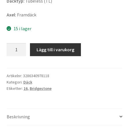
Däcktyp:
Tubeless (TL)
Axel:
Framdäck
15 i lager
Bridgestone
Lägg till i varukorg
H
50
130/90
B
Artikelnr:
3286340978118
Kategori:
Däck
16
Etiketter:
16
,
Bridgestone
67H
TL
(fram)
mängd
Beskrivning