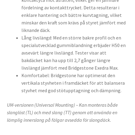
kontaktyta mot asfalten, vilket ger en jämnare
fördelning av kontakttrycket. Detta resulterar i
enklare hantering och bättre kurvtagning, vilket
minskar den kraft som krävs på styret jämfört med
liknande däck.
Lång livslängd: Med en större bakre profil och en
specialutvecklad gummiblandning erbjuder H50 en
avsevärt längre livslängd. Tester visar att
bakdäcket kan ha upp till 2,7 gånger längre
livslängd jämfört med Bridgestone Exedra Max.
Komfortabel: Bridgestone har optimerat den
vertikala styvheten i framdäcket för att balansera
styvhet med god stötupptagning och dämpning.
UM-versionen (Universal Mounting) – Kan monteras både
slanglöst (TL) och med slang (TT) genom att använda en
lämplig innerslang på fälgar avsedda för slangdäck.