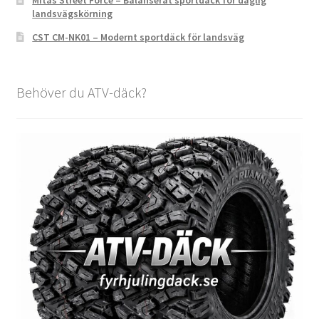
Mitas Street Force – Balanserat sportdäck för daglig
landsvägskörning
CST CM-NK01 – Modernt sportdäck för landsväg
Behöver du ATV-däck?