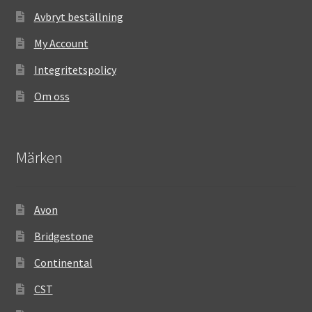
Avbryt beställning
My Account
Integritetspolicy
Om oss
Märken
Avon
Bridgestone
Continental
CST