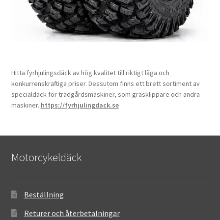
Hitta fyrhjulingsdäck av hög kvalitet till riktigt låga och
konkurrenskraftiga priser. Dessutom finns ett brett sortiment av
specialdäck för trädgårdsmaskiner, som gräsklippare och andra
maskiner.
https://fyrhjulingdack.se
Motorcykeldäck
Beställning
Returer och återbetalningar