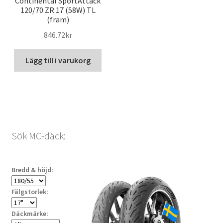
Continental SportAttack
120/70 ZR 17 (58W) TL
(fram)
846.72kr
Lägg till i varukorg
Sök MC-däck:
Bredd & höjd:
Fälgstorlek:
Däckmärke: