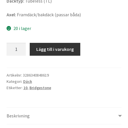
Däcktyp:
Tubeless (TL)
Axel:
Framdäck/bakdäck (passar båda)
20 i lager
Bridgestone
Lägg till i varukorg
B
01
120/90
-
Artikelnr:
3286340848619
Kategori:
Däck
10
Etiketter:
10
,
Bridgestone
66J
TL
(fram/bak)
mängd
Beskrivning