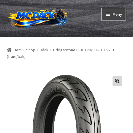
Hoppa
Hoppa
Meny
till
till
navigering
innehåll
Expand
Däck
underm
Hem
Shop
Däck
Bridgestone B 01 120/90 – 10 66J TL
Expand
Slangar & fälgband
(fram/bak)
underm
Beställning
Expand
Däck ABC
underm
Däcktest
Expand
Märken
underm
Om oss