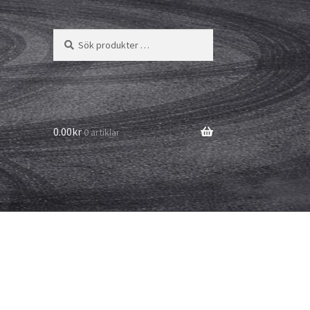
Sök
Sök
efter:
0.00kr
0 artiklar