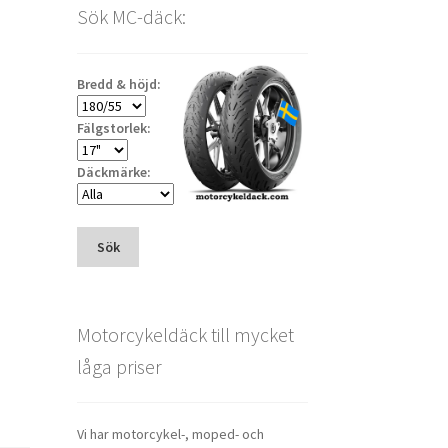
Sök MC-däck:
Bredd & höjd:
Fälgstorlek:
Däckmärke:
Sök
Motorcykeldäck till mycket
låga priser
Vi har motorcykel-, moped- och