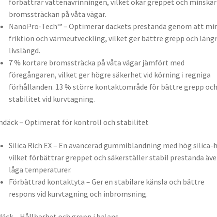
förbättrar vattenavrinningen, vilket ökar greppet och minskar
bromssträckan på våta vägar.
NanoPro-Tech™ – Optimerar däckets prestanda genom att mi
friktion och värmeutveckling, vilket ger bättre grepp och läng
livslängd.
7 % kortare bromssträcka på våta vägar jämfört med
föregångaren, vilket ger högre säkerhet vid körning i regniga
förhållanden. 13 % större kontaktområde för bättre grepp oc
stabilitet vid kurvtagning.
däck – Optimerat för kontroll och stabilitet
Silica Rich EX – En avancerad gummiblandning med hög silica-h
vilket förbättrar greppet och säkerställer stabil prestanda äve
låga temperaturer.
Förbättrad kontaktyta – Ger en stabilare känsla och bättre
respons vid kurvtagning och inbromsning.
äck – Hållbarhet och grepp i balans