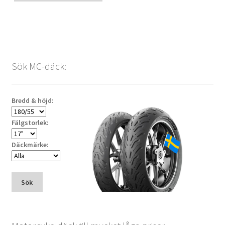
Sök MC-däck:
Bredd & höjd:
Fälgstorlek:
Däckmärke:
Sök