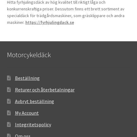
Hitta fyrhjulingsdäck av hög kvalitet till riktigt låga och
konkurrenskraftiga priser. Dessutom finns ett brett sortiment av
specialdäck för trädgårdsmaskiner, som gräsklippare och andra
maskiner.
https://fyrhjulingdack.se
Motorcykeldäck
Beställning
Returer och återbetalningar
Avbryt beställning
My Account
Integritetspolicy
Om oss