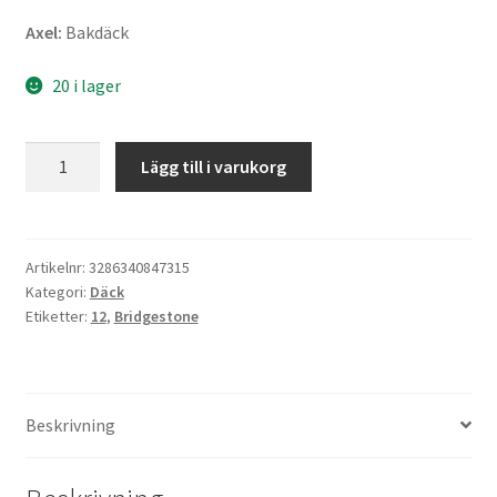
Axel:
Bakdäck
20 i lager
Bridgestone
Lägg till i varukorg
SC
120/70
-
12
Artikelnr:
3286340847315
Kategori:
Däck
51L
Etiketter:
12
,
Bridgestone
TL
(bak)
mängd
Beskrivning