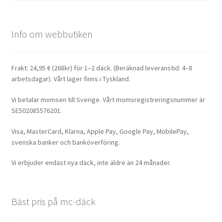
Info om webbutiken
Frakt: 24,95 € (268kr) för 1–2 däck. (Beräknad leveranstid: 4–8
arbetsdagar). Vårt lager finns i Tyskland.
Vi betalar momsen till Sverige. Vårt momsregistreringsnummer är
SE502085576201.
Visa, MasterCard, Klarna, Apple Pay, Google Pay, MobilePay,
svenska banker och banköverföring.
Vi erbjuder endast nya däck, inte äldre än 24 månader.
Bäst pris på mc-däck