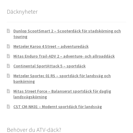
Däcknyheter
Dunlop ScootSmart 2 – Scooterdäck för stadskörning och
touring
Metzeler Karoo 4 Street – adventuredäck
Mitas Enduro Trail-ADV 2 – adventure- och allroaddäck
Continental SportAttack 5 – sportdäck
Metzeler Sportec 01 RS – sportdäck för landsväg och
bankörning
Mitas Street Force – Balanserat sportdäck för daglig
landsvägskörning
CST CM-NK01 – Modernt sportdäck för landsväg
Behöver du ATV-däck?