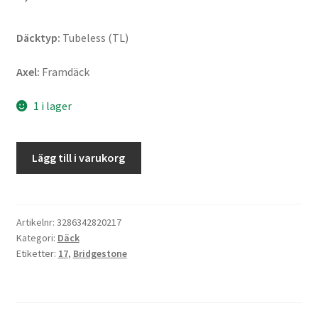
Däcktyp:
Tubeless (TL)
Axel:
Framdäck
1 i lager
Bridgestone
Lägg till i varukorg
Battlax
V02
Med.
120/605
Artikelnr:
3286342820217
Kategori:
Däck
R
Etiketter:
17
,
Bridgestone
17
NHS
TL
(fram)