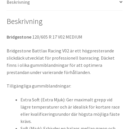
Beskrivning
mängd
Beskrivning
Bridgestone
120/605 R 17 V02 MEDIUM
Bridgestone Battlax Racing V02 är ett högpresterande
slickdäck utvecklat för professionell banracing. Däcket
finns i olika gummiblandningar för att optimera
prestandan under varierande förhållanden.
Tillgängliga gummiblandningar:
Extra Soft (Extra Mjuk): Ger maximalt grepp vid
lägre temperaturer och är idealisk för kortare race
eller kvalificeringsrundor där högsta möjliga fäste
krävs.
Soft (Mjuk): Erbjuder en balans mellan grepp och