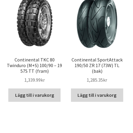
Continental TKC 80
Continental SportAttack
Twinduro (M+S) 100/90 – 19
190/50 ZR 17 (73W) TL
57S TT (fram)
(bak)
1,339.99kr
1,285.35kr
Lägg till i varukorg
Lägg till i varukorg