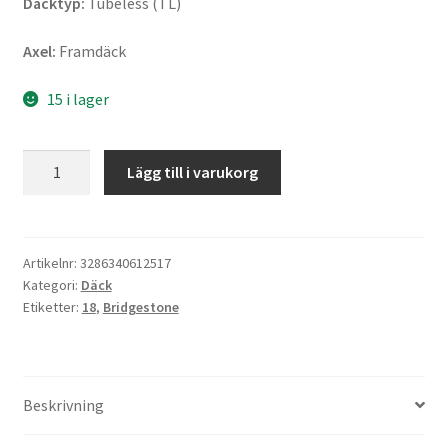
Däcktyp:
Tubeless (TL)
Axel:
Framdäck
15 i lager
Bridgestone
Lägg till i varukorg
E-
MAX
110/90
-
Artikelnr:
3286340612517
Kategori:
Däck
18
Etiketter:
18
,
Bridgestone
61H
TL
(fram)
mängd
Beskrivning