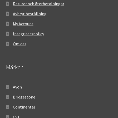
Returer och återbetalningar
Avbryt beställning
My Account
Integritetspolicy
Om oss
Märken
Avon
Bridgestone
Continental
CST