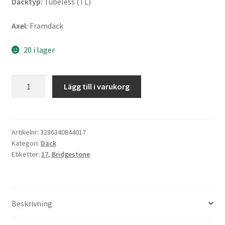
Däcktyp:
Tubeless (TL)
Axel:
Framdäck
20 i lager
Bridgestone
Lägg till i varukorg
S
21
110/70
ZR
Artikelnr:
3286340844017
Kategori:
Däck
17
Etiketter:
17
,
Bridgestone
(54W)
TL
(fram)
mängd
Beskrivning