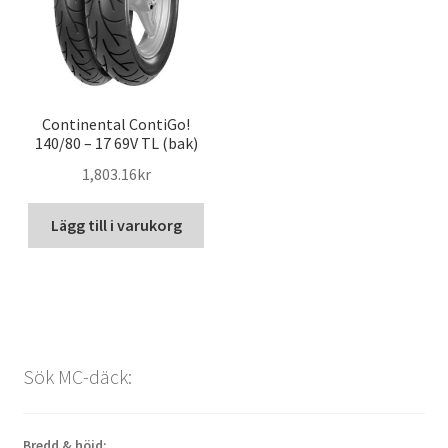
Continental ContiGo!
140/80 – 17 69V TL (bak)
1,803.16kr
Lägg till i varukorg
Sök MC-däck:
Bredd & höjd: