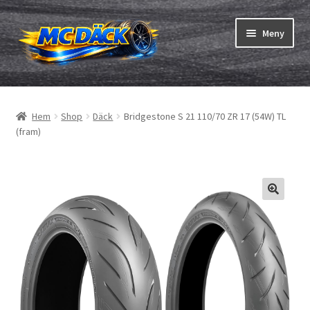
Hoppa
Hoppa
Meny
till
till
navigering
innehåll
Expand
Däck
underm
Hem
Shop
Däck
Bridgestone S 21 110/70 ZR 17 (54W) TL
Expand
Slangar & fälgband
(fram)
underm
Beställning
Expand
Däck ABC
underm
Däcktest
Expand
Märken
underm
Om oss