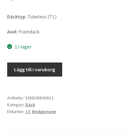
Däcktyp:
Tubeless (TL)
Axel:
Framdäck
1 i lager
Bridgestone
Lägg till i varukorg
RS
10
110/70
R
Artikelnr:
3286340843812
Kategori:
Däck
17
Etiketter:
17
,
Bridgestone
54H
TL
(fram)
mängd